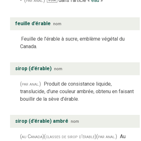
(par anal.)
dans l’article «
eau
»
VOIR
feuille d’érable
nom
Feuille de l’érable à sucre, emblème végétal du
Canada.
sirop (d’érable)
nom
(par anal.)
Produit de consistance liquide,
translucide, d’une couleur ambrée, obtenu en faisant
bouillir de la sève d’érable.
sirop (d’érable) ambré
nom
(au Canada)
(classes de sirop d'érable)
(par anal.)
Au