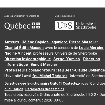
Auteurs
:
Hélène Cajolet-Laganière
,
Pierre Martel
et
Chantal‑Édith Masson
, avec le concours de
Louis Mercier
Nadine Vincent
, professeurs, Université de Sherbrooke
Direction lexicographique
:
Serge D’Amico
-
Direction
informatique
:
Benoit Mercier
Professeurs collaborateurs
:
feu Jean-Claude Boulange
Université Laval,
feu Michel Théoret
, Université de Sherbr
Qu’est-ce que le dictionnaire Usito ?
|
Contactez-nous
|
Conditio
d’utilisation
|
Paramètres des témoins
Tous droits réservés
©
Université de Sherbrooke |
3.2.2
- Der
mise à jour du contenu :
2026-08-03