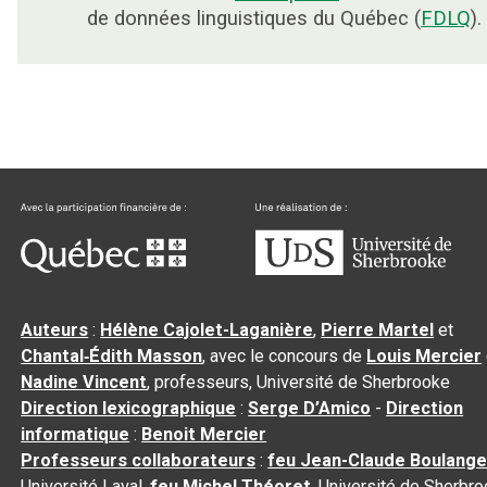
de données linguistiques du Québec (
FDLQ
).
Auteurs
:
Hélène Cajolet-Laganière
,
Pierre Martel
et
Chantal‑Édith Masson
, avec le concours de
Louis Mercier
Nadine Vincent
, professeurs, Université de Sherbrooke
Direction lexicographique
:
Serge D’Amico
-
Direction
informatique
:
Benoit Mercier
Professeurs collaborateurs
:
feu Jean-Claude Boulange
Université Laval,
feu Michel Théoret
, Université de Sherbr