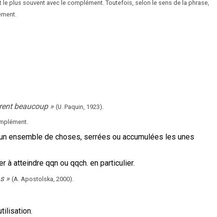
ait le plus souvent avec le complément. Toutefois, selon le sens de la phrase,
lément.
èrent beaucoup
»
(U. Paquin,
1923).
omplément.
 un ensemble de choses, serrées ou accumulées les unes
r à atteindre qqn ou qqch. en particulier.
as
»
(A. Apostolska,
2000).
utilisation.