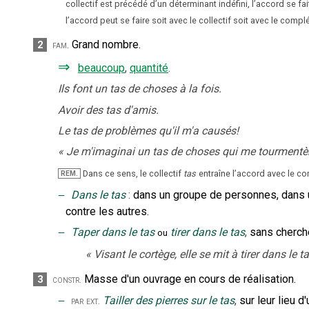
collectif est précédé d’un déterminant indéfini, l’accord se f
l’accord peut se faire soit avec le collectif soit avec le comp
Grand nombre.
2
fam.
⇒
beaucoup
,
quantité
.
Ils font un tas de choses à la fois.
Avoir des tas d'amis.
Le tas de problèmes qu'il m'a causés!
«
Je m'imaginai un tas de choses qui me tourment
Dans ce sens, le collectif
tas
entraîne l’accord avec le c
REM.
‒
Dans le tas
:
dans un groupe de personnes, dans
contre les autres.
‒
Taper dans le tas
tirer dans le tas
,
sans cherche
ou
«
Visant le cortège, elle se mit à tirer dans le t
Masse d'un ouvrage en cours de réalisation.
3
constr.
‒
Tailler des pierres sur le tas
,
sur leur lieu d'
par ext.