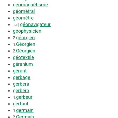
géomagnétisme
géométral
géomètre
géonavigateur
F/E
géophysicien
géorgien
2.
Géorgien
1.
Géorgien
2.
géotextile
géranium
gérant
gerbage
gerbera
gerbéra
gerbeur
1.
gerfaut
germain
1.
Germain
2.