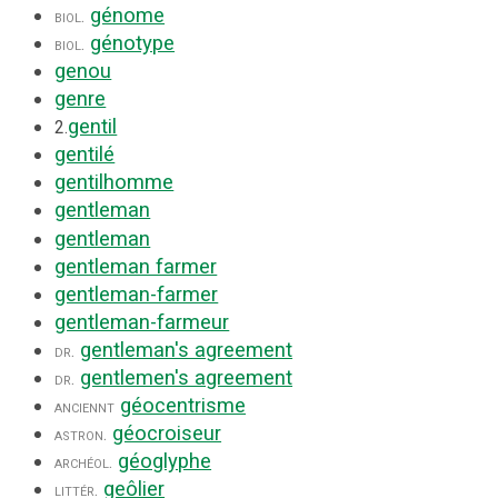
génome
biol.
génotype
biol.
genou
genre
gentil
2.
gentilé
gentilhomme
gentleman
gentleman
gentleman farmer
gentleman-farmer
gentleman-farmeur
gentleman's agreement
dr.
gentlemen's agreement
dr.
géocentrisme
anciennt
géocroiseur
astron.
géoglyphe
archéol.
geôlier
littér.