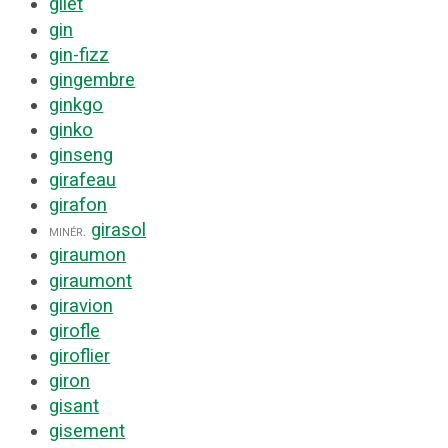
gilet
gin
gin-fizz
gingembre
ginkgo
ginko
ginseng
girafeau
girafon
girasol
minér.
giraumon
giraumont
giravion
girofle
giroflier
giron
gisant
gisement