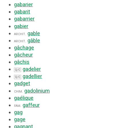
gabarier
gabarit
gabarrier
gabier
gable
archit.
gâble
archit.
gâchage
gâcheur
gâchis
gadelier
Q/C
gadellier
Q/C
gadget
gadolinium
chim.
gaélique
gaffeur
fam.
gag
gage
gagnant