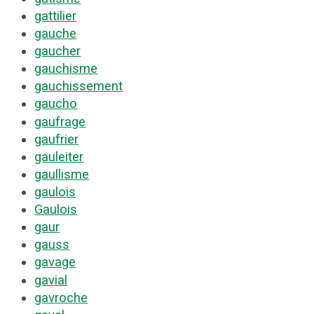
gattilier
gauche
gaucher
gauchisme
gauchissement
gaucho
gaufrage
gaufrier
gauleiter
gaullisme
gaulois
Gaulois
gaur
gauss
gavage
gavial
gavroche