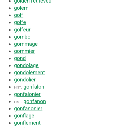
golden rétrieveur
golem
golf
golfe
golfeur
gombo
gommage
gommier
gond
gondolage
gondolement
gondolier
gonfalon
hist.
gonfalonier
gonfanon
hist.
gonfanonier
gonflage
gonflement