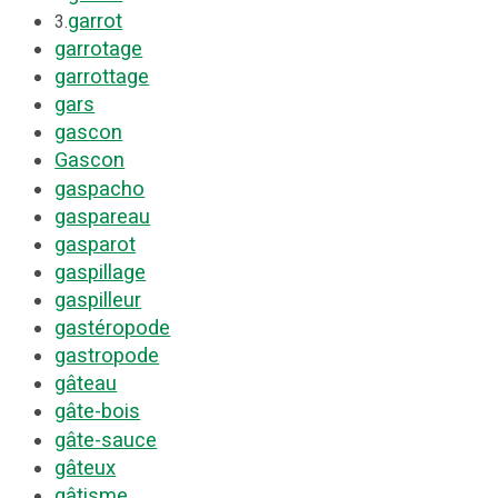
garrot
3.
garrotage
garrottage
gars
gascon
Gascon
gaspacho
gaspareau
gasparot
gaspillage
gaspilleur
gastéropode
gastropode
gâteau
gâte-bois
gâte-sauce
gâteux
gâtisme