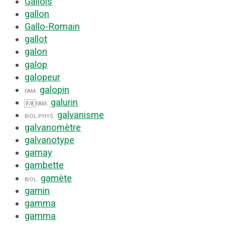
Gallois
gallon
Gallo-Romain
gallot
galon
galop
galopeur
galopin
fam.
galurin
fam.
F/E
galvanisme
biol.
phys.
galvanomètre
galvanotype
gamay
gambette
gamète
biol.
gamin
gamma
gamma