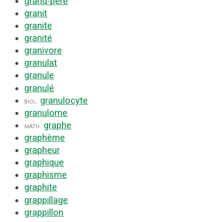
grand-père
granit
granite
granité
granivore
granulat
granule
granulé
granulocyte
biol.
granulome
graphe
math.
graphème
grapheur
graphique
graphisme
graphite
grappillage
grappillon