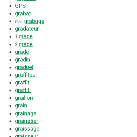
GPS
grabat
grabuge
fam.
gradateur
grade
1.
grade
2.
gradé
gradin
graduel
graffiteur
graffiti
graffiti
graillon
grain
grainage
grainetier
graissage
graisseur