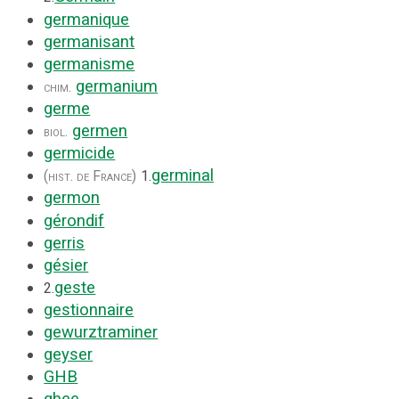
germanique
germanisant
germanisme
germanium
chim.
germe
germen
biol.
germicide
germinal
(hist. de France)
1.
germon
gérondif
gerris
gésier
geste
2.
gestionnaire
gewurztraminer
geyser
GHB