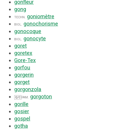
gonfleur
gong
goniomètre
techn.
gonochorisme
biol.
gonocoque
gonocyte
biol.
goret
goretex
Gore-Tex
gorfou
gorgerin
gorget
gorgonzola
gorgoton
fam.
Q/C
gorille
gosier
gospel
gotha