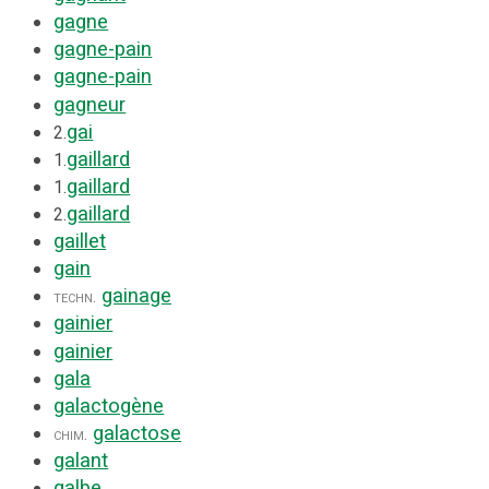
gagne
gagne-pain
gagne-pain
gagneur
gai
2.
gaillard
1.
gaillard
1.
gaillard
2.
gaillet
gain
gainage
techn.
gainier
gainier
gala
galactogène
galactose
chim.
galant
galbe