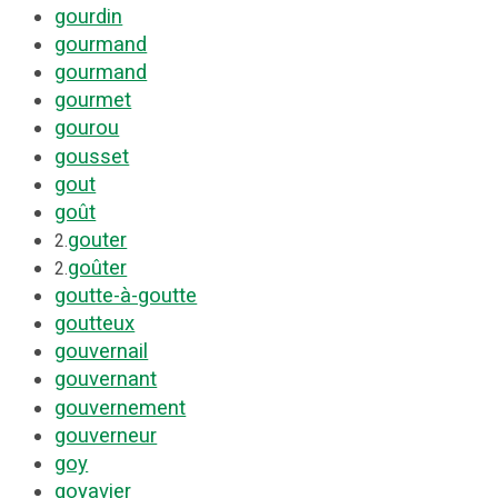
gourdin
gourmand
gourmand
gourmet
gourou
gousset
gout
goût
gouter
2.
goûter
2.
goutte-à-goutte
goutteux
gouvernail
gouvernant
gouvernement
gouverneur
goy
goyavier