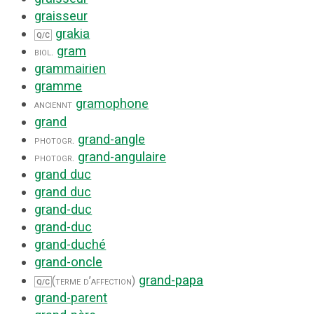
graisseur
grakia
Q/C
gram
biol.
grammairien
gramme
gramophone
anciennt
grand
grand-angle
photogr.
grand-angulaire
photogr.
grand duc
grand duc
grand-duc
grand-duc
grand-duché
grand-oncle
grand-papa
(terme d’affection)
Q/C
grand-parent