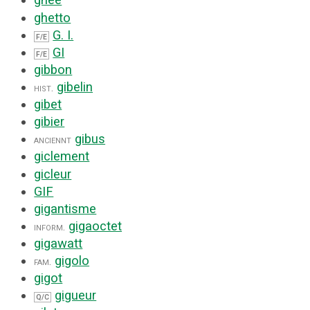
ghee
ghetto
G. I.
F/E
GI
F/E
gibbon
gibelin
hist.
gibet
gibier
gibus
anciennt
giclement
gicleur
GIF
gigantisme
gigaoctet
inform.
gigawatt
gigolo
fam.
gigot
gigueur
Q/C