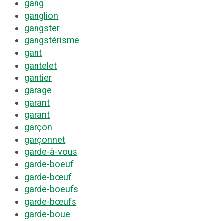
gang
ganglion
gangster
gangstérisme
gant
gantelet
gantier
garage
garant
garant
garçon
garçonnet
garde-à-vous
garde-boeuf
garde-bœuf
garde-boeufs
garde-bœufs
garde-boue