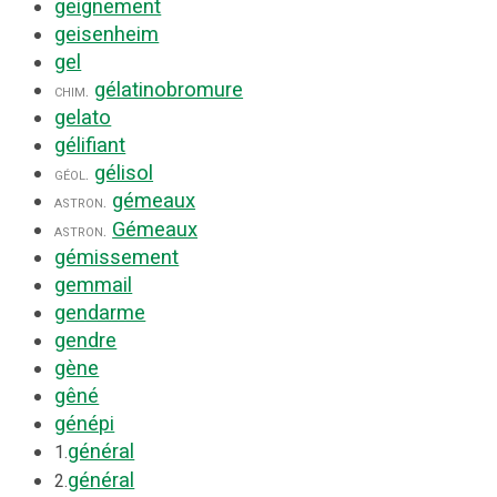
geignement
geisenheim
gel
gélatinobromure
chim.
gelato
gélifiant
gélisol
géol.
gémeaux
astron.
Gémeaux
astron.
gémissement
gemmail
gendarme
gendre
gène
gêné
génépi
général
1.
général
2.