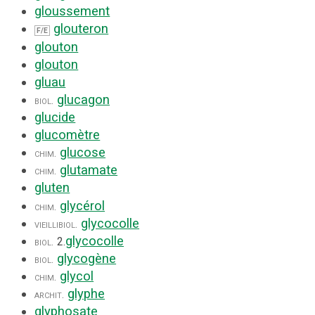
gloussement
glouteron
F/E
glouton
glouton
gluau
glucagon
biol.
glucide
glucomètre
glucose
chim.
glutamate
chim.
gluten
glycérol
chim.
glycocolle
vieilli
biol.
glycocolle
biol.
2.
glycogène
biol.
glycol
chim.
glyphe
archit.
glyphosate