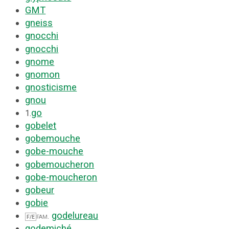
GMT
gneiss
gnocchi
gnocchi
gnome
gnomon
gnosticisme
gnou
go
1.
gobelet
gobemouche
gobe-mouche
gobemoucheron
gobe-moucheron
gobeur
gobie
godelureau
fam.
F/E
godemiché