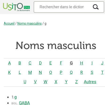
Accueil
/
Noms masculins
/
g
Noms masculins
A
B
C
D
E
F
G
H
I
J
K
L
M
N
O
P
Q
R
S
T
U
V
W
X
Y
Z
Autres
g
1.
GABA
biol.