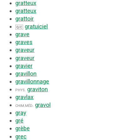
gratteux
gratteux
grattoir
gratuiciel
Q/C
grave
graves
graveur
graveur
gravier
gravillon
gravillonnage
graviton
phys.
gravlax
gravol
chim.
méd.
gray
gré
grèbe
grec