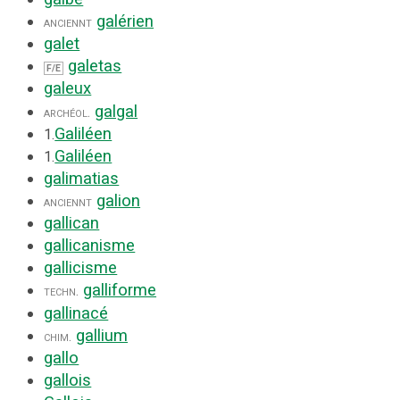
galérien
anciennt
galet
galetas
F/E
galeux
galgal
archéol.
Galiléen
1.
Galiléen
1.
galimatias
galion
anciennt
gallican
gallicanisme
gallicisme
galliforme
techn.
gallinacé
gallium
chim.
gallo
gallois