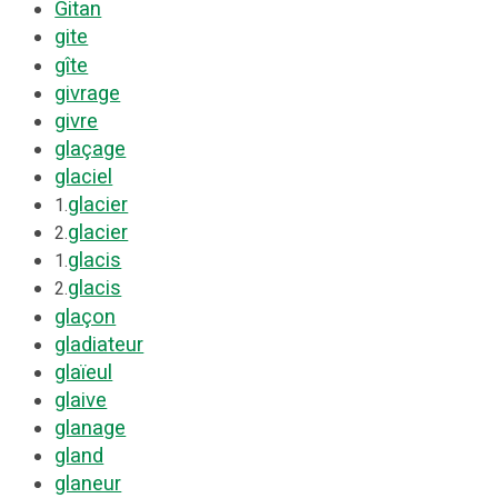
Gitan
gite
gîte
givrage
givre
glaçage
glaciel
glacier
1.
glacier
2.
glacis
1.
glacis
2.
glaçon
gladiateur
glaïeul
glaive
glanage
gland
glaneur