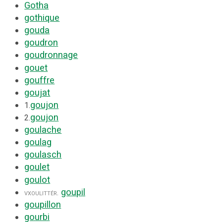
Gotha
gothique
gouda
goudron
goudronnage
gouet
gouffre
goujat
goujon
1.
goujon
2.
goulache
goulag
goulasch
goulet
goulot
goupil
vx
ou
littér.
goupillon
gourbi