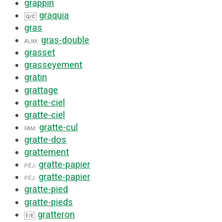
grappin
graquia
Q/C
gras
gras-double
alim.
grasset
grasseyement
gratin
grattage
gratte-ciel
gratte-ciel
gratte-cul
fam.
gratte-dos
grattement
gratte-papier
péj.
gratte-papier
péj.
gratte-pied
gratte-pieds
gratteron
F/E