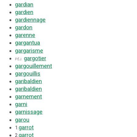
gardian
gardien
gardiennage
gardon
garenne
gargantua
gargarisme
gargotier
péj.
gargouillement
gargouillis
garibaldien
garibaldien
garnement
garni
garnissage
garou
garrot
1.
garrot
2.