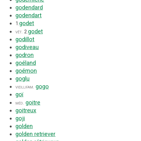
godendard
godendart
godet
1.
godet
vêt.
2.
godillot
godiveau
godron
goéland
goémon
goglu
gogo
vieilli
fam.
goï
goitre
méd.
goitreux
goji
golden
golden retriever