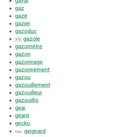
gayal
gaz
gazé
gazier
gazoduc
gazole
F/E
gazomètre
gazon
gazonnage
gazonnement
gazou
gazouillement
gazouilleur
gazouillis
geai
géant
gecko
geignard
fam.