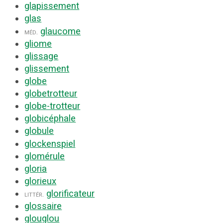
glapissement
glas
glaucome
méd.
gliome
glissage
glissement
globe
globetrotteur
globe-trotteur
globicéphale
globule
glockenspiel
glomérule
gloria
glorieux
glorificateur
littér.
glossaire
glouglou