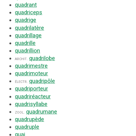
quadrant
quadriceps
quadrige
quadrilatère
quadrillage
quadrille
quadrillion
quadrilobe
archit.
quadrimestre
quadrimoteur
quadripôle
électr.
quadriporteur
quadriréacteur
quadrisyllabe
quadrumane
zool.
quadrupède
quadruple
quai