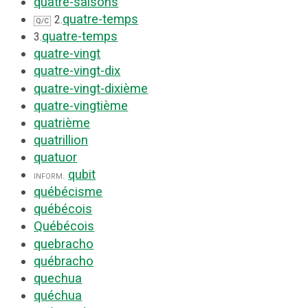
quatre-saisons
quatre-temps
2.
Q/C
quatre-temps
3.
quatre-vingt
quatre-vingt-dix
quatre-vingt-dixième
quatre-vingtième
quatrième
quatrillion
quatuor
qubit
inform.
québécisme
québécois
Québécois
quebracho
québracho
quechua
quéchua