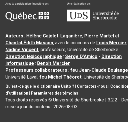
Auteurs
:
Hélène Cajolet-Laganière
,
Pierre Martel
et
Chantal‑Édith Masson
, avec le concours de
Louis Mercier
Nadine Vincent
, professeurs, Université de Sherbrooke
Direction lexicographique
:
Serge D’Amico
-
Direction
informatique
:
Benoit Mercier
Professeurs collaborateurs
:
feu Jean-Claude Boulange
Université Laval,
feu Michel Théoret
, Université de Sherbr
Qu’est-ce que le dictionnaire Usito ?
|
Contactez-nous
|
Conditio
d’utilisation
|
Paramètres des témoins
Tous droits réservés
©
Université de Sherbrooke |
3.2.2
- Der
mise à jour du contenu :
2026-08-03