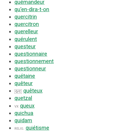
quémandeur
qu'en-dira-t-on
quercitrin
quercitron
querelleur
quérulent
questeur
questionnaire
questionnement
questionneur
quétaine
quêteur
quêteux
Q/C
quetzal
queux
vx
quichua
quidam
quiétisme
relig.