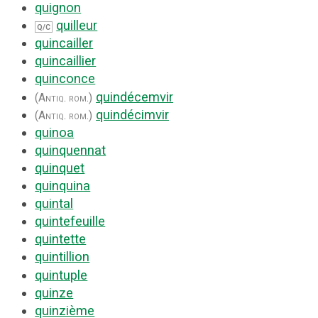
quignon
quilleur
Q/C
quincailler
quincaillier
quinconce
quindécemvir
(Antiq. rom.)
quindécimvir
(Antiq. rom.)
quinoa
quinquennat
quinquet
quinquina
quintal
quintefeuille
quintette
quintillion
quintuple
quinze
quinzième