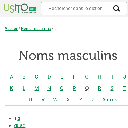
Accueil
/
Noms masculins
/
q
Noms masculins
A
B
C
D
E
F
G
H
I
J
K
L
M
N
O
P
Q
R
S
T
U
V
W
X
Y
Z
Autres
q
1.
quad