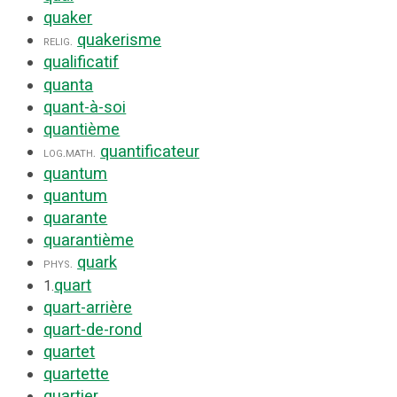
quaker
quakerisme
relig.
qualificatif
quanta
quant-à-soi
quantième
quantificateur
log.
math.
quantum
quantum
quarante
quarantième
quark
phys.
quart
1.
quart-arrière
quart-de-rond
quartet
quartette
quartier