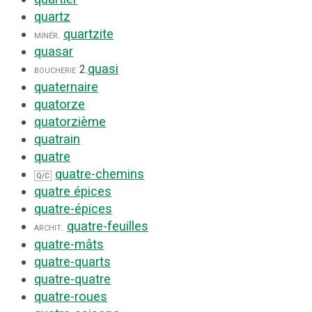
quartz
quartzite
minér.
quasar
quasi
boucherie
2.
quaternaire
quatorze
quatorzième
quatrain
quatre
quatre-chemins
Q/C
quatre épices
quatre-épices
quatre-feuilles
archit.
quatre-mâts
quatre-quarts
quatre-quatre
quatre-roues