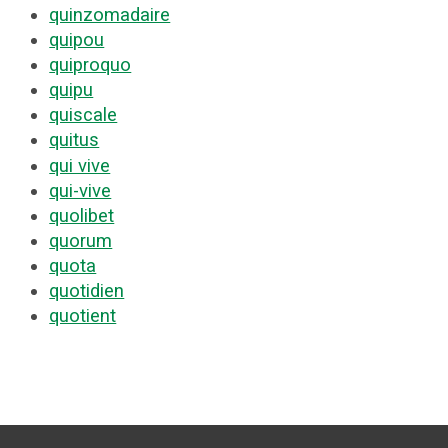
quinzomadaire
quipou
quiproquo
quipu
quiscale
quitus
qui vive
qui-vive
quolibet
quorum
quota
quotidien
quotient