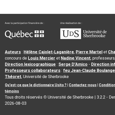
Auteurs
:
Hélène Cajolet-Laganière
,
Pierre Martel
et
Cha
concours de
Louis Mercier
et
Nadine Vincent
, professeurs
Direction lexicographique
:
Serge D’Amico
-
Direction i
Professeurs collaborateurs
:
feu Jean-Claude Boulange
Théoret
, Université de Sherbrooke
Qu’est-ce que le dictionnaire Usito ?
|
Contactez-nous
|
Condition
témoins
Tous droits réservés
©
Université de Sherbrooke |
3.2.2
- Der
2026-08-03