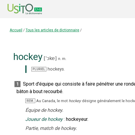
Accueil
/
Tous les articles de dictionnaire
/
hockey
[
'ɔke
]
n.
m.
hockeys
.
PLURIEL
Sport d'équipe qui consiste à faire pénétrer une ronde
1
bâton à bout recourbé.
Au Canada, le mot
hockey
désigne généralement le hocke
REM.
Équipe de hockey.
Joueur de hockey
:
hockeyeur.
Partie, match de hockey.