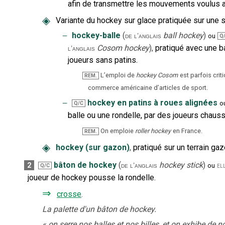
afin de transmettre les mouvements voulus a
◈
Variante du hockey sur glace pratiquée sur une s
‒
hockey-balle
(
ball hockey
)
de l’anglais
ou
Q
Cosom hockey
),
pratiqué avec une b
l’anglais
joueurs sans patins.
L’emploi de
hockey Cosom
est parfois cri
REM.
commerce américaine d’articles de sport.
‒
hockey en patins à roues alignées
o
Q/C
balle ou une rondelle, par des joueurs chaus
On emploie
roller hockey
en France.
REM.
◈
hockey (sur gazon)
,
pratiqué sur un terrain g
bâton de hockey
(
hockey stick
)
2
de l’anglais
el
ou
Q/C
joueur de hockey pousse la rondelle.
⇒
crosse
.
La palette d'un bâton de hockey.
«
on serre nos balles et nos billes, et on exhibe de