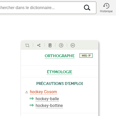
Historique
orthographe
e
MEQ - 5
étymologie
Précautions d'emploi
hockey Cosom
⚠
⇒
hockey-balle
⇒
hockey-bottine