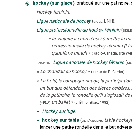
◈
hockey (sur glace)
,
pratiqué sur une patinoire
Hockey féminin.
Ligue nationale de hockey
(
LNH
).
sigle
Ligue professionnelle de hockey féminin
(
sigle
«
la Victoire a enfin réussi à mettre la m
professionnelle de hockey féminin (LPH
quatrième match
»
(
Radio-Canada, site We
Ligue nationale de hockey féminin
(
anciennt
si
«
Le chandail de hockey
»
(
conte de R. Carrier
).
«
Le froid, le compagnonnage, la participation
un but que défendaient des élèves-cerbères, 
de la patinoire, la rondelle qu'il s'agissait d
yeux, un ballet
»
(J. Éthier-Blais,
1982).
‒
Hockey sur
luge
.
‒
hockey sur table
(
table hockey
)
de l’anglais
lancer une petite rondelle dans le but adverse