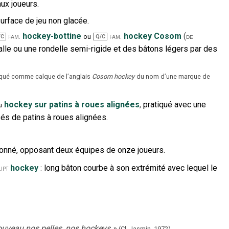
ux joueurs.
urface de jeu non glacée.
hockey-bottine
hockey Cosom
(
fam.
fam.
de
ou
/C
Q/C
alle ou une rondelle semi-rigide et des bâtons légers par des
tiqué comme calque de l’anglais
Cosom hockey
du nom d’une marque de
hockey sur patins à roues alignées
,
pratiqué avec une
u
sés de patins à roues alignées.
azonné, opposant deux équipes de onze joueurs.
hockey
:
long bâton courbe à son extrémité avec lequel le
lipt
 nouveau nos pelles, nos hockeys
»
(Cl. Jasmin,
1972).