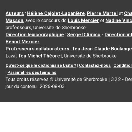
Auteurs
:
Hélène Cajolet-Laganière
,
Pierre Martel
et
Cha
Masson
, avec le concours de
Louis Mercier
et
Nadine Vin
professeurs, Université de Sherbrooke
Direction lexicographique
:
Serge D’Amico
-
Direction i
Benoit Mercier
Professeurs collaborateurs
:
feu Jean-Claude Boulange
Laval,
feu Michel Théoret
, Université de Sherbrooke
Qu’est-ce que le dictionnaire Usito ?
|
Contactez-nous
|
Condition
|
Paramètres des témoins
Tous droits réservés
©
Université de Sherbrooke |
3.2.2
- Der
jour du contenu :
2026-08-03