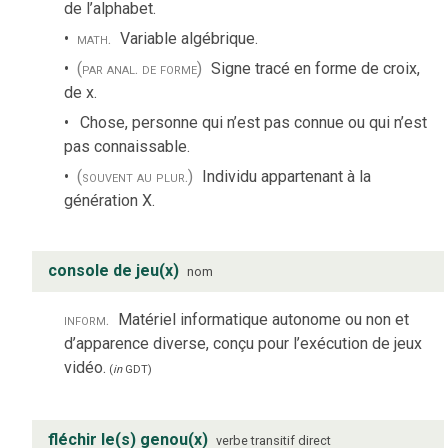
de l’alphabet.
math.
Variable algébrique.
(par anal. de forme)
Signe tracé en forme de croix,
de x.
Chose, personne qui n’est pas connue ou qui n’est
pas connaissable.
(souvent au plur.)
Individu appartenant à la
génération X.
console de jeu(x)
nom
inform.
Matériel informatique autonome ou non et
d’apparence diverse, conçu pour l’exécution de jeux
vidéo.
(
in
GDT
)
fléchir le(s) genou(x)
verbe
transitif direct