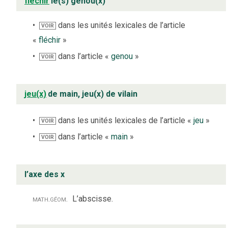
fléchir
le(s) genou(x)
dans les unités lexicales de l’article
VOIR
«
fléchir
»
dans l’article «
genou
»
VOIR
jeu(x)
de main, jeu(x) de vilain
dans les unités lexicales de l’article «
jeu
»
VOIR
dans l’article «
main
»
VOIR
l’axe des x
math.
géom.
L’abscisse.