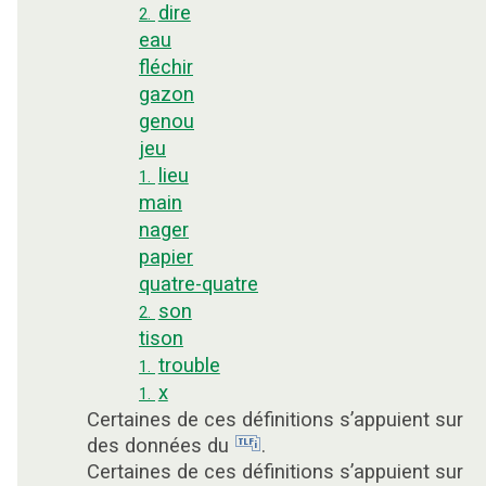
dire
2.
eau
fléchir
gazon
genou
jeu
lieu
1.
main
nager
papier
quatre-quatre
son
2.
tison
trouble
1.
x
1.
Certaines de ces définitions s’appuient sur
des données du
.
Certaines de ces définitions s’appuient sur