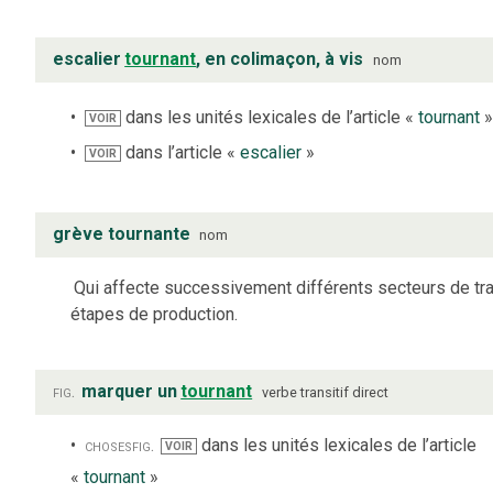
escalier
tournant
, en colimaçon, à vis
nom
dans les unités lexicales de l’article «
tournant
VOIR
dans l’article «
escalier
»
VOIR
grève tournante
nom
Qui affecte successivement différents secteurs de tra
étapes de production.
fig.
marquer un
tournant
verbe
transitif direct
choses
fig.
dans les unités lexicales de l’article
VOIR
«
tournant
»