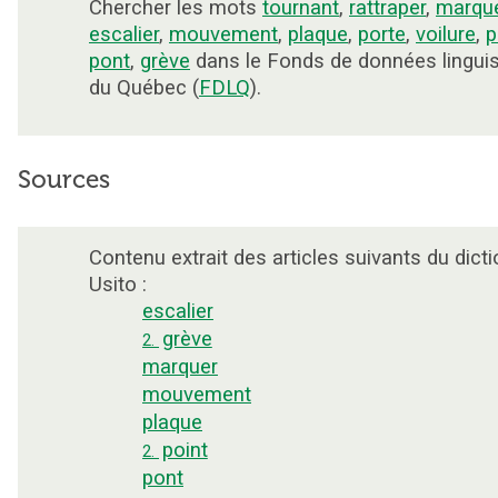
Chercher les mots
tournant
,
rattraper
,
marqu
escalier
,
mouvement
,
plaque
,
porte
,
voilure
,
p
pont
,
grève
dans le Fonds de données lingui
du Québec (
FDLQ
).
Sources
Contenu extrait des articles suivants du dicti
Usito :
escalier
grève
2.
marquer
mouvement
plaque
point
2.
pont