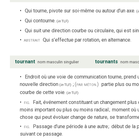
Qui tourne, pivote sur soi-même ou autour d’un axe.
(
i
Qui contourne.
(
in
TLF
)
Qui suit une direction courbe ou circulaire, qui est si
abstrait
Qui s’effectue par rotation, en alternance.
tournant
tournants
nom
masculin
singulier
nom
masc
Endroit où une voie de communication tourne, prend 
nouvelle direction
;
(par méton.)
partie plus ou mo
(
in
TLF
)
courbe de cette voie.
(
in
TLF
)
fig.
Fait, événement constituant un changement plus 
moins important ou plus ou moins radical
;
moment où 
chose qui peut évoluer change de nature, se transforme
fig.
Passage d’une période à une autre
;
début de la 
suivant ce passage.