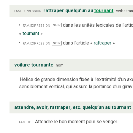
fam.
expression
rattraper quelqu’un au
tournant
verbe
tran
fam.
expression
dans les unités lexicales de l’arti
VOIR
«
tournant
»
fam.
expression
dans l’article «
rattraper
»
VOIR
voilure tournante
nom
Hélice de grande dimension fixée à l’extrémité d’un ax
sensiblement vertical, qui assure la portance d’un girav
attendre, avoir, rattraper, etc. quelqu’un au tournant
fam.
fig.
Attendre le bon moment pour se venger.