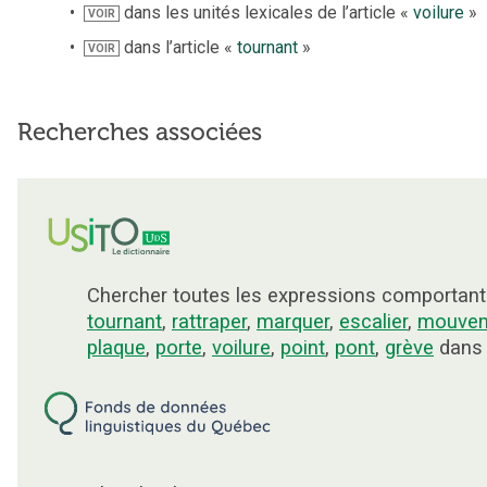
dans les unités lexicales de l’article «
voilure
»
VOIR
dans l’article «
tournant
»
VOIR
Recherches associées
Chercher toutes les expressions comportant
tournant
,
rattraper
,
marquer
,
escalier
,
mouve
plaque
,
porte
,
voilure
,
point
,
pont
,
grève
dans 