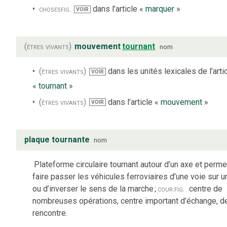
choses
fig.
dans l’article «
marquer
»
VOIR
(êtres vivants)
mouvement
tournant
nom
(êtres vivants)
dans les unités lexicales de l’arti
VOIR
«
tournant
»
(êtres vivants)
dans l’article «
mouvement
»
VOIR
plaque tournante
nom
Plateforme circulaire tournant autour d’un axe et perme
faire passer les véhicules ferroviaires d’une voie sur u
ou d’inverser le sens de la marche
;
cour.
fig.
centre de
nombreuses opérations, centre important d’échange, d
rencontre.