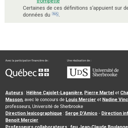
trompette
Certaines de ces définitions s’appuient sur d
données du
.
Auteurs
:
Hélène Cajolet-Laganière
,
Pierre Martel
et
Cha
Masson
, avec le concours de
Louis Mercier
et
Nadine Vin
professeurs, Université de Sherbrooke
Direction lexicographique
:
Serge D’Amico
-
Direction i
Benoit Mercier
Professeurs collaborateurs
:
feu Jean-Claude Boulange