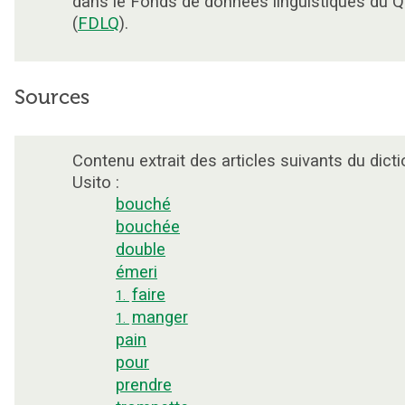
dans le Fonds de données linguistiques du 
(
FDLQ
).
Sources
Contenu extrait des articles suivants du dicti
Usito :
bouché
bouchée
double
émeri
faire
1.
manger
1.
pain
pour
prendre