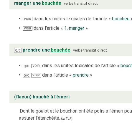
manger une
bouchée
verbe
transitif direct
dans les unités lexicales de l’article «
bouchée
VOIR
dans l’article «
1. manger
»
VOIR
prendre une
bouchée
verbe
transitif direct
Q/C
dans les unités lexicales de l’article «
bouc
VOIR
Q/C
dans l’article «
prendre
»
VOIR
Q/C
(flacon) bouché à l’émeri
Dont le goulot et le bouchon ont été polis à l’émeri pou
assurer l’étanchéité.
(
in
TLF
)