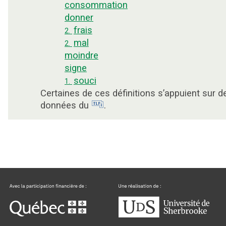
consommation
donner
frais
2.
mal
2.
moindre
signe
souci
1.
Certaines de ces définitions s’appuient sur d
données du
.