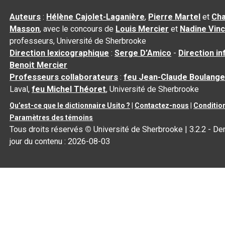
Auteurs
:
Hélène Cajolet-Laganière
,
Pierre Martel
et
Cha
Masson
, avec le concours de
Louis Mercier
et
Nadine Vin
professeurs, Université de Sherbrooke
Direction lexicographique
:
Serge D’Amico
-
Direction i
Benoit Mercier
Professeurs collaborateurs
:
feu Jean-Claude Boulange
Laval,
feu Michel Théoret
, Université de Sherbrooke
Qu’est-ce que le dictionnaire Usito ?
|
Contactez-nous
|
Condition
Paramètres des témoins
Tous droits réservés
©
Université de Sherbrooke |
3.2.2
- Der
jour du contenu :
2026-08-03