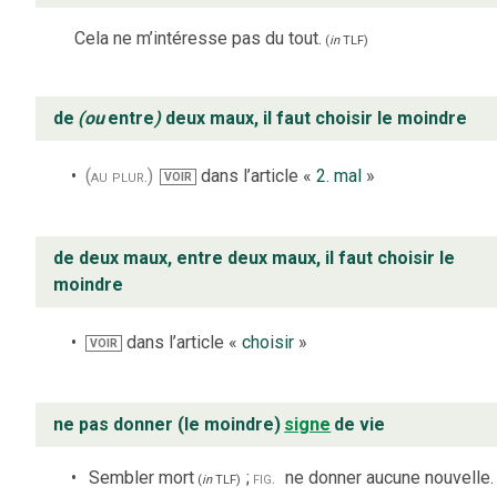
Cela ne m’intéresse pas du tout.
(
in
TLF
)
de
(ou
entre
)
deux maux, il faut choisir le moindre
(au plur.)
dans l’article «
2. mal
»
VOIR
de deux maux, entre deux maux, il faut choisir le
moindre
dans l’article «
choisir
»
VOIR
ne pas donner (le moindre)
signe
de vie
Sembler mort
;
fig.
ne donner aucune nouvelle.
(
in
TLF
)