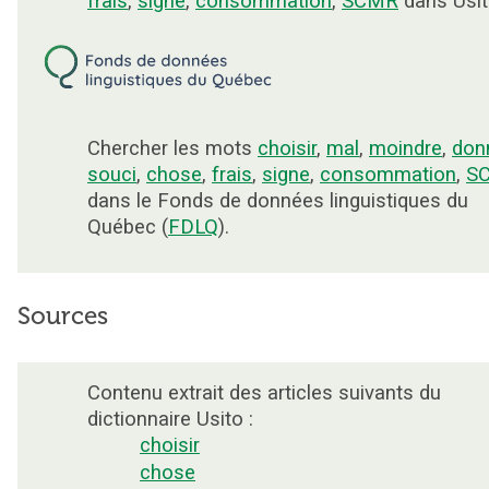
frais
,
signe
,
consommation
,
SCMR
dans Usit
Chercher les mots
choisir
,
mal
,
moindre
,
don
souci
,
chose
,
frais
,
signe
,
consommation
,
S
dans le Fonds de données linguistiques du
Québec (
FDLQ
).
Sources
Contenu extrait des articles suivants du
dictionnaire Usito :
choisir
chose