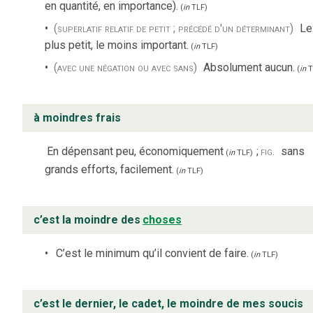
en quantité, en importance).
(
in
TLF
)
(superlatif relatif de petit ; précédé d'un déterminant)
Le
plus petit, le moins important.
(
in
TLF
)
(avec une négation ou avec sans)
Absolument aucun.
(
in
T
à moindres frais
En dépensant peu, économiquement
;
fig.
sans
(
in
TLF
)
grands efforts, facilement.
(
in
TLF
)
c’est la moindre des
choses
C’est le minimum qu’il convient de faire.
(
in
TLF
)
c’est le dernier, le cadet, le moindre de mes soucis