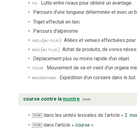
fig.
Lutte entre rivaux pour obtenir un avantage.
Parcours d’une longueur déterminée et avec un b
Trajet effectué en taxi.
Parcours d’alpinisme.
vieilli
(au plur.)
Allées et venues effectuées pour 
mod.
(au plur.)
Achat de produits, de vivres nécess
Déplacement plus ou moins rapide d’un objet.
techn.
Mouvement de va-et-vient d’un organe mé
anciennt
mar.
Expédition d’un corsaire dans le but
course contre la
montre
nom
dans les unités lexicales de l’article «
2. mo
VOIR
dans l’article «
course
»
VOIR