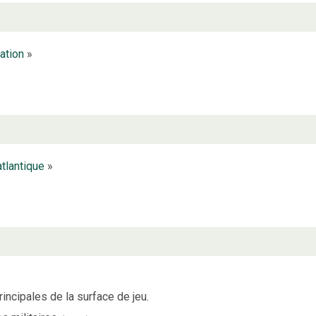
tation
»
atlantique
»
ncipales de la surface de jeu.