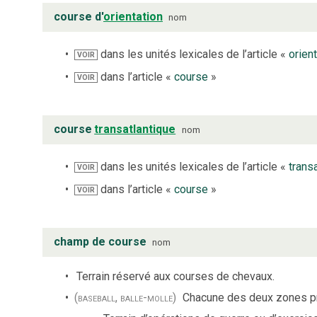
course d'
orientation
nom
dans les unités lexicales de l’article «
orien
VOIR
dans l’article «
course
»
VOIR
course
transatlantique
nom
dans les unités lexicales de l’article «
trans
VOIR
dans l’article «
course
»
VOIR
champ de course
nom
Terrain réservé aux courses de chevaux.
(baseball, balle-molle)
Chacune des deux zones pri