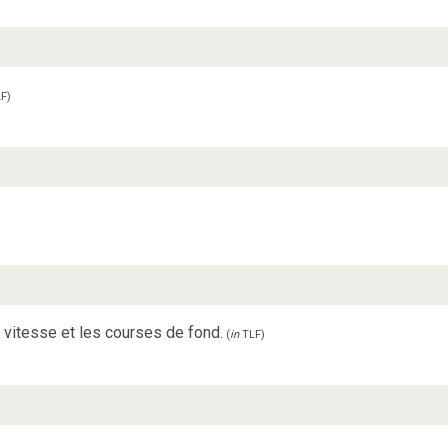
F
)
 vitesse et les courses de fond.
(
in
TLF
)