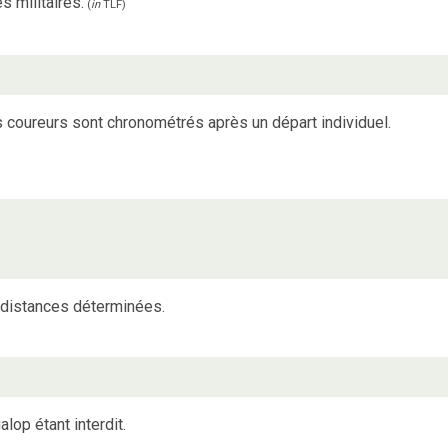
s militaires.
(
in
TLF
)
es coureurs sont chronométrés après un départ individuel.
 distances déterminées.
alop étant interdit.