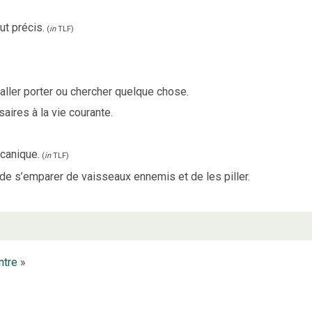
ut précis.
(
in
TLF
)
aller porter ou chercher quelque chose.
aires à la vie courante.
canique.
(
in
TLF
)
 de s’emparer de vaisseaux ennemis et de les piller.
ntre
»