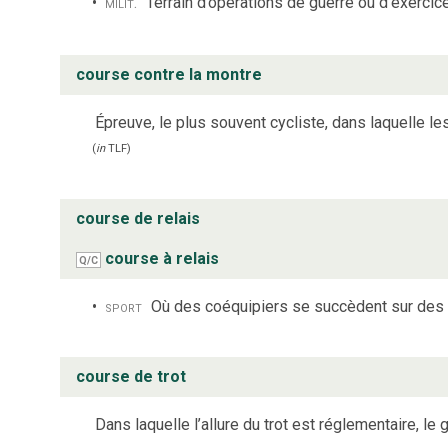
milit.
Terrain d’opérations de guerre ou d’exercice
course contre la montre
Épreuve, le plus souvent cycliste, dans laquelle l
(
in
TLF
)
course de relais
course à relais
Q/C
sport
Où des coéquipiers se succèdent sur des
course de trot
Dans laquelle l’allure du trot est réglementaire, le g