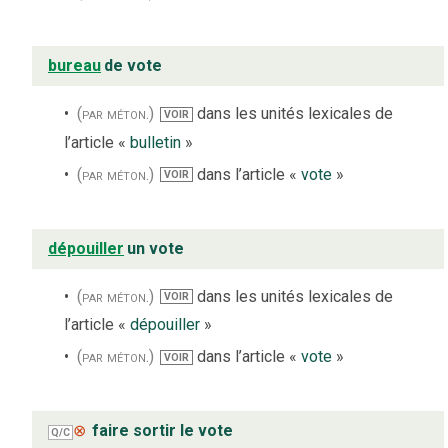
bureau
de vote
(par méton.)
dans les unités lexicales de
VOIR
l’article «
bulletin
»
(par méton.)
dans l’article «
vote
»
VOIR
dépouiller
un vote
(par méton.)
dans les unités lexicales de
VOIR
l’article «
dépouiller
»
(par méton.)
dans l’article «
vote
»
VOIR
⊗
faire sortir le vote
Q/C