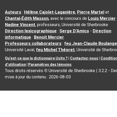
Auteurs
:
Hélène Cajolet-Laganière
,
Pierre Martel
et
Chantal‑Édith Masson
, avec le concours de
Louis Mercier
Nadine Vincent
, professeurs, Université de Sherbrooke
Direction lexicographique
:
Serge D’Amico
-
Direction
informatique
:
Benoit Mercier
Professeurs collaborateurs
:
feu Jean-Claude Boulange
Université Laval,
feu Michel Théoret
, Université de Sherbr
Qu’est-ce que le dictionnaire Usito ?
|
Contactez-nous
|
Conditio
d’utilisation
|
Paramètres des témoins
Tous droits réservés
©
Université de Sherbrooke |
3.2.2
- Der
mise à jour du contenu :
2026-08-03