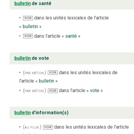
bulletin
de santé
dans les unités lexicales de l’article
VOIR
«
bulletin
»
dans l’article «
santé
»
VOIR
bulletin
de vote
(par méton.)
dans les unités lexicales de
VOIR
l’article «
bulletin
»
(par méton.)
dans l’article «
vote
»
VOIR
bulletin
d’information(s)
(au plur.)
dans les unités lexicales de l’article
VOIR