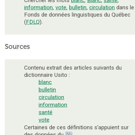
Chercher les mots
blanc
,
Blanc
,
santé
,
information
,
vote
,
bulletin
,
circulation
dans le
Fonds de données linguistiques du Québec
(
FDLQ
).
Sources
Contenu extrait des articles suivants du
dictionnaire Usito :
blanc
bulletin
circulation
information
santé
vote
Certaines de ces définitions s’appuient sur
des données du
.