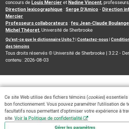
concours de
Louis Mercier
et
Nadine Vincent
, professeurs
Direction lexicographique
:
Serge D’Amico
-
Direction i
Mercier
Professeurs collaborateurs
:
feu Jean-Claude Boulange
Michel Théoret
, Université de Sherbrooke
Qu’est-ce que le dictionnaire Usito ?
|
Contactez-nous
|
Condition
des témoins
Tous droits réservés
©
Université de Sherbrooke |
3.2.2
- Der
contenu :
2026-08-03
Ce site Web utilise des fichiers témoins (
cookies
) essentiels
bon fonctionnement. Vous pouvez paramétrer l'utilisation de 
facultatifs nous permettant d'optimiser votre expérience à tra
site.
Voir la Politique de confidentialité
Gérer les paramètres