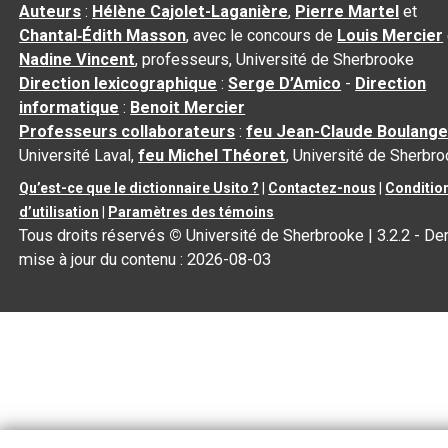
Auteurs
:
Hélène Cajolet-Laganière
,
Pierre Martel
et
Chantal‑Édith Masson
, avec le concours de
Louis Mercier
Nadine Vincent
, professeurs, Université de Sherbrooke
Direction lexicographique
:
Serge D’Amico
-
Direction
informatique
:
Benoit Mercier
Professeurs collaborateurs
:
feu Jean-Claude Boulange
Université Laval,
feu Michel Théoret
, Université de Sherbr
Qu’est-ce que le dictionnaire Usito ?
|
Contactez-nous
|
Conditio
d’utilisation
|
Paramètres des témoins
Tous droits réservés
©
Université de Sherbrooke |
3.2.2
- Der
mise à jour du contenu :
2026-08-03