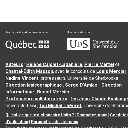
Auteurs
:
Hélène Cajolet-Laganière
,
Pierre Martel
et
Chantal‑Édith Masson
, avec le concours de
Louis Mercier
Nadine Vincent
, professeurs, Université de Sherbrooke
Direction lexicographique
:
Serge D’Amico
-
Direction
informatique
:
Benoit Mercier
Professeurs collaborateurs
:
feu Jean-Claude Boulange
Université Laval,
feu Michel Théoret
, Université de Sherbr
Qu’est-ce que le dictionnaire Usito ?
|
Contactez-nous
|
Conditio
d’utilisation
|
Paramètres des témoins