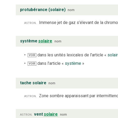
protubérance (solaire)
nom
astron.
Immense jet de gaz s’élevant de la chromo
système
solaire
nom
dans les unités lexicales de l’article «
solai
VOIR
dans l’article «
système
»
VOIR
tache solaire
nom
astron.
Zone sombre apparaissant par intermittenc
astron.
vent
solaire
nom