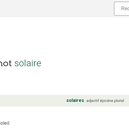
solaire
 mot
solaires
adjectif
épicène
pluriel
oleil.