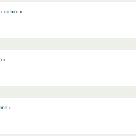
 «
solaire
»
n
»
onne
»