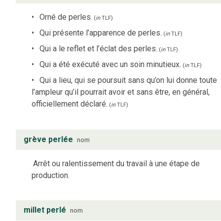
Orné de perles.
(
in
TLF
)
Qui présente l’apparence de perles.
(
in
TLF
)
Qui a le reflet et l’éclat des perles.
(
in
TLF
)
Qui a été exécuté avec un soin minutieux.
(
in
TLF
)
Qui a lieu, qui se poursuit sans qu’on lui donne toute
l’ampleur qu’il pourrait avoir et sans être, en général,
officiellement déclaré.
(
in
TLF
)
grève perlée
nom
Arrêt ou ralentissement du travail à une étape de
production.
millet perlé
nom