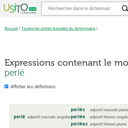
Accueil
/
Toutes les unités lexicales du dictionnaire
/
Expressions contenant le mo
perlé
Afficher les définitions
perlés
adjectif
masculin
plurie
perlé
perlée
adjectif
masculin
singulier
adjectif
féminin
singuli
perlées
adjectif
féminin
pluriel