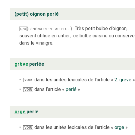
(petit) oignon perlé
(généralement au plur.)
Très petit bulbe d’oignon,
Q/C
souvent utilisé en entier
;
ce bulbe cuisiné ou conservé
dans le vinaigre.
grève
perlée
dans les unités lexicales de l’article «
2. grève
VOIR
dans l’article «
perlé
»
VOIR
orge
perlé
dans les unités lexicales de l’article «
orge
»
VOIR