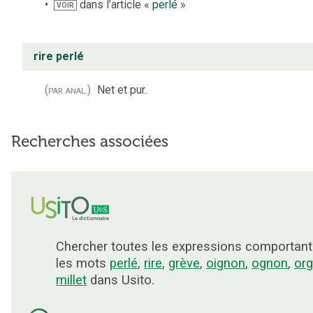
dans l’article «
perlé
»
VOIR
rire perlé
(par anal.)
Net et pur.
Recherches associées
Chercher toutes les expressions comportant
les mots
perlé
,
rire
,
grève
,
oignon
,
ognon
,
or
millet
dans Usito.