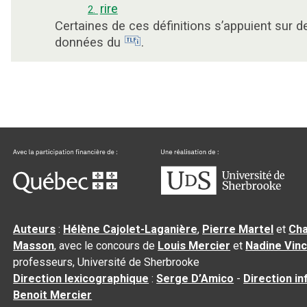
rire
2.
Certaines de ces définitions s’appuient sur d
données du
.
Auteurs
:
Hélène Cajolet-Laganière
,
Pierre Martel
et
Cha
Masson
, avec le concours de
Louis Mercier
et
Nadine Vin
professeurs, Université de Sherbrooke
Direction lexicographique
:
Serge D’Amico
-
Direction i
Benoit Mercier