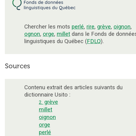
Chercher les mots
perlé
,
rire
,
grève
,
oignon
,
ognon
,
orge
,
millet
dans le Fonds de donnée
linguistiques du Québec (
FDLQ
).
Sources
Contenu extrait des articles suivants du
dictionnaire Usito :
grève
2.
millet
oignon
orge
perlé