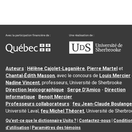
Auteurs
:
Hélène Cajolet-Laganière
,
Pierre Martel
et
Chantal‑Édith Masson
, avec le concours de
Louis Mercier
Nadine Vincent
, professeurs, Université de Sherbrooke
Direction lexicographique
:
Serge D’Amico
-
Direction
informatique
:
Benoit Mercier
Professeurs collaborateurs
:
feu Jean-Claude Boulange
Université Laval,
feu Michel Théoret
, Université de Sherbr
Qu’est-ce que le dictionnaire Usito ?
|
Contactez-nous
|
Conditio
d’utilisation
|
Paramètres des témoins