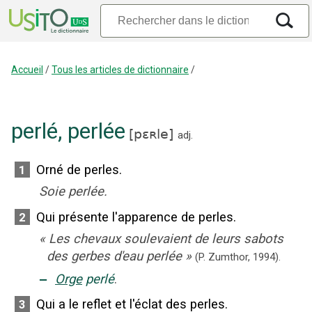
Accueil
/
Tous les articles de dictionnaire
/
perlé
,
perlée
[
pɛʀle
]
adj.
Orné de perles.
1
Soie perlée.
Qui présente l'apparence de perles.
2
«
Les chevaux soulevaient de leurs sabots
des gerbes d'eau perlée
»
(P. Zumthor,
1994).
‒
Orge
perlé
.
Qui a le reflet et l'éclat des perles.
3