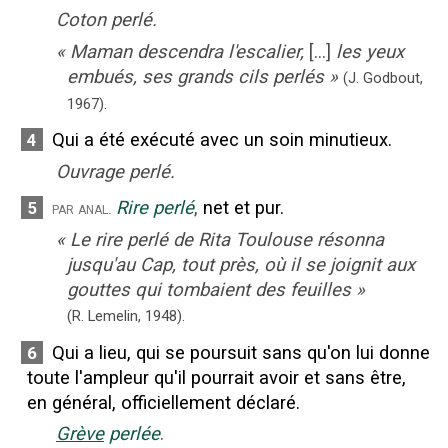
Coton perlé.
«
Maman descendra l'escalier,
[...]
les yeux
embués, ses grands cils perlés
»
(J. Godbout,
1967).
Qui a été exécuté avec un soin minutieux.
4
Ouvrage perlé.
Rire perlé
,
net et pur.
5
par anal.
«
Le rire perlé de Rita Toulouse résonna
jusqu'au Cap, tout près, où il se joignit aux
gouttes qui tombaient des feuilles
»
(R. Lemelin,
1948).
Qui a lieu, qui se poursuit sans qu'on lui donne
6
toute l'ampleur qu'il pourrait avoir et sans être,
en général, officiellement déclaré.
Grève
perlée
.