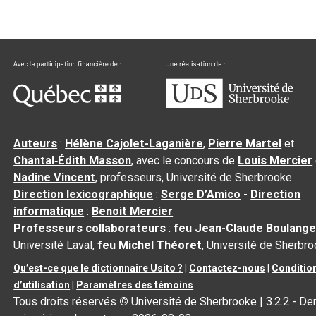
Auteurs
:
Hélène Cajolet-Laganière
,
Pierre Martel
et
Chantal‑Édith Masson
, avec le concours de
Louis Mercier
Nadine Vincent
, professeurs, Université de Sherbrooke
Direction lexicographique
:
Serge D’Amico
-
Direction
informatique
:
Benoit Mercier
Professeurs collaborateurs
:
feu Jean-Claude Boulange
Université Laval,
feu Michel Théoret
, Université de Sherbr
Qu’est-ce que le dictionnaire Usito ?
|
Contactez-nous
|
Conditio
d’utilisation
|
Paramètres des témoins
Tous droits réservés
©
Université de Sherbrooke |
3.2.2
- Der