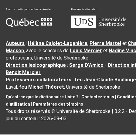
Auteurs
:
Hélène Cajolet-Laganière
,
Pierre Martel
et
Cha
Masson
, avec le concours de
Louis Mercier
et
Nadine Vin
professeurs, Université de Sherbrooke
Direction lexicographique
:
Serge D’Amico
-
Direction i
Benoit Mercier
Professeurs collaborateurs
:
feu Jean-Claude Boulange
Laval,
feu Michel Théoret
, Université de Sherbrooke
Qu’est-ce que le dictionnaire Usito ?
|
Contactez-nous
|
Conditio
d’utilisation
|
Paramètres des témoins
Tous droits réservés
©
Université de Sherbrooke |
3.2.2
- Der
jour du contenu :
2026-08-03