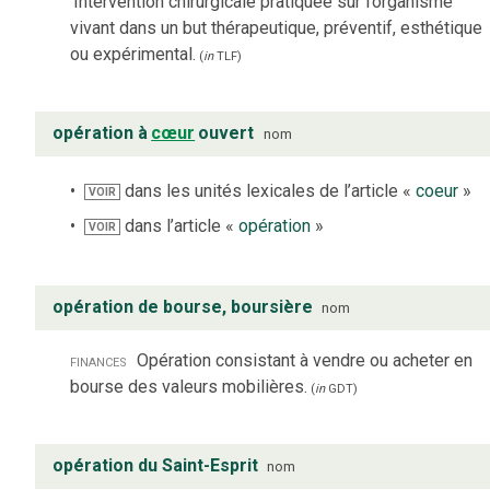
Intervention chirurgicale pratiquée sur l’organisme
vivant dans un but thérapeutique, préventif, esthétique
ou expérimental.
(
in
TLF
)
opération à
cœur
ouvert
nom
dans les unités lexicales de l’article «
coeur
»
VOIR
dans l’article «
opération
»
VOIR
opération de bourse, boursière
nom
finances
Opération consistant à vendre ou acheter en
bourse des valeurs mobilières.
(
in
GDT
)
opération du Saint-Esprit
nom