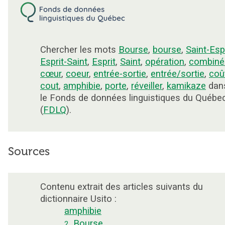
Chercher les mots
Bourse
,
bourse
,
Saint-Esp
Esprit-Saint
,
Esprit
,
Saint
,
opération
,
combiné
cœur
,
coeur
,
entrée-sortie
,
entrée/sortie
,
coû
cout
,
amphibie
,
porte
,
réveiller
,
kamikaze
dan
le Fonds de données linguistiques du Québe
(
FDLQ
).
Sources
Contenu extrait des articles suivants du
dictionnaire Usito :
amphibie
Bourse
2.