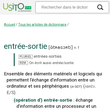
Accueil
/
Tous les articles de dictionnaire
/
entrée-sortie
[
ɑ̃tʀesɔʀti
]
n.
f.
entrées-sorties
.
PLURIEL
On écrit aussi
entrée/sortie
.
REM.
Ensemble des éléments matériels et logiciels qui
permettent l'échange d'information entre un
ordinateur et ses périphériques
(
abrév.
(
in
GDT)
E/S
).
(opération d') entrée-sortie
:
échange
d'information entre un processeur et un