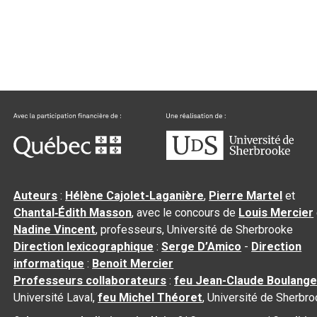
Auteurs
:
Hélène Cajolet-Laganière
,
Pierre Martel
et
Chantal‑Édith Masson
, avec le concours de
Louis Mercier
Nadine Vincent
, professeurs, Université de Sherbrooke
Direction lexicographique
:
Serge D’Amico
-
Direction
informatique
:
Benoit Mercier
Professeurs collaborateurs
:
feu Jean-Claude Boulange
Université Laval,
feu Michel Théoret
, Université de Sherbr