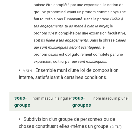
puisse être complété par une expansion, la notion de
groupe pronominal ayant un pronom comme noyau ne
fait toutefois pas l’unanimité. Dans la phrase
Fidèle à
tes engagements, tu as mené à bien le projet
, le
pronom
tu
est complété par une expansion facultative,
soit ici
fidèle à tes engagements
. Dans la phrase
Celles
qui sont multilingues seront avantagées
, le
pronom
celles
est obligatoirement complété par une
expansion, soit ici par
qui sont multilingues
.
math.
Ensemble muni d’une loi de composition
interne, satisfaisant à certaines conditions.
sous-
sous-
nom
masculin
singulier
nom
masculin
pluriel
groupe
groupes
Subdivision d’un groupe de personnes ou de
choses constituant elles-mêmes un groupe.
(
in
TLF
)