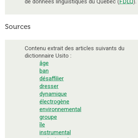
de données linguistiques du Québec (
FDLQ
).
Sources
Contenu extrait des articles suivants du
dictionnaire Usito :
âge
ban
désaffilier
dresser
dynamique
électrogène
environnemental
groupe
île
instrumental