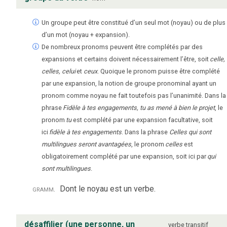
Un groupe peut être constitué d’un seul mot (noyau) ou de plus
d’un mot (noyau + expansion).
De nombreux pronoms peuvent être complétés par des
expansions et certains doivent nécessairement l’être, soit
celle,
celles, celui
et
ceux
. Quoique le pronom puisse être complété
par une expansion, la notion de groupe pronominal ayant un
pronom comme noyau ne fait toutefois pas l’unanimité. Dans la
phrase
Fidèle à tes engagements, tu as mené à bien le projet
, le
pronom
tu
est complété par une expansion facultative, soit
ici
fidèle à tes engagements
. Dans la phrase
Celles qui sont
multilingues seront avantagées
, le pronom
celles
est
obligatoirement complété par une expansion, soit ici par
qui
sont multilingues
.
gramm.
Dont le noyau est un verbe.
désaffilier (une personne, un
verbe
transitif