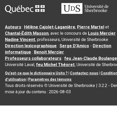
Auteurs
:
Hélène Cajolet-Laganière
,
Pierre Martel
et
Chantal‑Édith Masson
, avec le concours de
Louis Mercier
Nadine Vincent
, professeurs, Université de Sherbrooke
Direction lexicographique
:
Serge D’Amico
-
Direction
informatique
:
Benoit Mercier
Professeurs collaborateurs
:
feu Jean-Claude Boulange
Université Laval,
feu Michel Théoret
, Université de Sherbr
Qu’est-ce que le dictionnaire Usito ?
|
Contactez-nous
|
Conditio
d’utilisation
|
Paramètres des témoins
Tous droits réservés
©
Université de Sherbrooke |
3.2.2
- Der
mise à jour du contenu :
2026-08-03