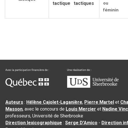
tactique
tactiques
ou
féminin
Auteurs
:
Hélène Cajolet-Laganière
,
Pierre Martel
et
Cha
Masson
, avec le concours de
Louis Mercier
et
Nadine Vin
professeurs, Université de Sherbrooke
Direction lexicographique
:
Serge D’Amico
-
Direction i