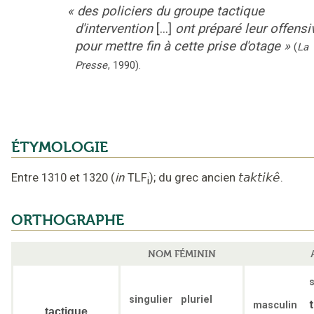
«
des policiers du groupe tactique
d'intervention
[...]
ont préparé leur offensi
pour mettre fin à cette prise d'otage
»
(
La
Presse
,
1990
).
ÉTYMOLOGIE
Entre 1310 et 1320
(
in
TLF
);
du grec ancien
taktikê
.
i
ORTHOGRAPHE
NOM FÉMININ
s
singulier
pluriel
masculin
tactique