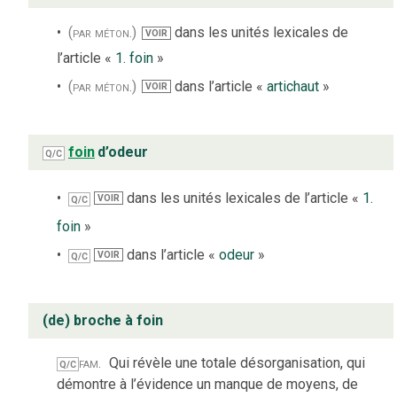
(par méton.)
dans les unités lexicales de
VOIR
l’article «
1. foin
»
(par méton.)
dans l’article «
artichaut
»
VOIR
foin
d’odeur
Q/C
dans les unités lexicales de l’article «
1.
VOIR
Q/C
foin
»
dans l’article «
odeur
»
VOIR
Q/C
(de) broche à foin
fam.
Qui révèle une totale désorganisation, qui
Q/C
démontre à l’évidence un manque de moyens, de