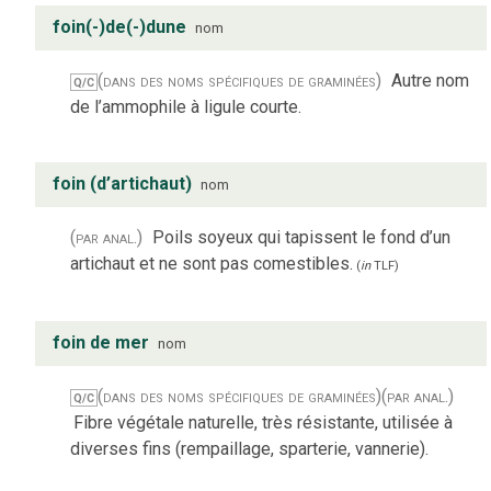
foin(-)de(-)dune
nom
(dans des noms spécifiques de graminées)
Autre nom
Q/C
de l’ammophile à ligule courte.
foin (d’artichaut)
nom
(par anal.)
Poils soyeux qui tapissent le fond d’un
artichaut et ne sont pas comestibles.
(
in
TLF
)
foin de mer
nom
(dans des noms spécifiques de graminées)
(par anal.)
Q/C
Fibre végétale naturelle, très résistante, utilisée à
diverses fins (rempaillage, sparterie, vannerie).