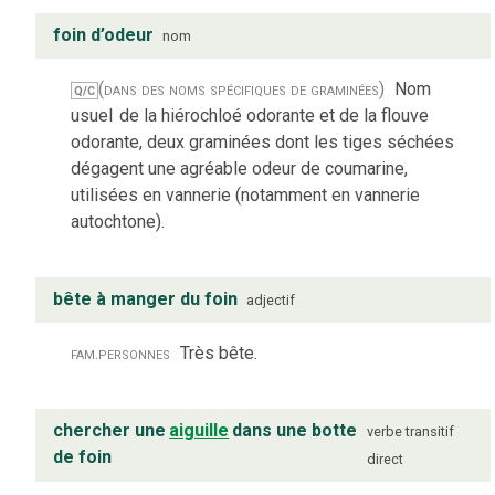
foin d’odeur
nom
(dans des noms spécifiques de graminées)
Nom
Q/C
usuel
de la hiérochloé odorante et de la flouve
odorante, deux graminées dont les tiges séchées
dégagent une agréable odeur de coumarine,
utilisées en vannerie (notamment en vannerie
autochtone).
bête à manger du foin
adjectif
fam.
personnes
Très bête.
chercher une
aiguille
dans une botte
verbe
transitif
de foin
direct