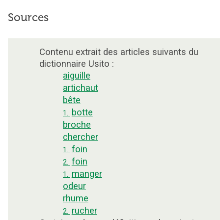
Sources
Contenu extrait des articles suivants du
dictionnaire Usito :
aiguille
artichaut
bête
botte
1.
broche
chercher
foin
1.
foin
2.
manger
1.
odeur
rhume
rucher
2.