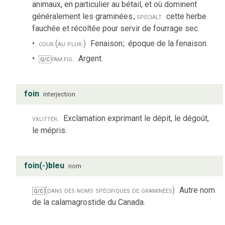
animaux, en particulier au bétail, et où dominent
généralement les graminées
;
spécialt
cette herbe
fauchée et récoltée pour servir de fourrage sec.
cour.
(au plur.)
Fenaison
;
époque de la fenaison.
fam.
fig.
Argent.
Q/C
foin
interjection
vx
littér.
Exclamation exprimant le dépit, le dégoût,
le mépris.
foin(-)bleu
nom
(dans des noms spécifiques de graminées)
Autre nom
Q/C
de la calamagrostide du Canada.