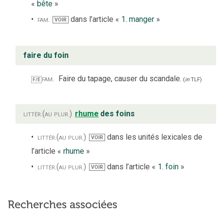
«
bête
»
fam.
dans l’article «
1. manger
»
VOIR
faire du foin
fam.
Faire du tapage, causer du scandale.
F/E
(
in
TLF
)
littér.
(au plur.)
rhume
des foins
littér.
(au plur.)
dans les unités lexicales de
VOIR
l’article «
rhume
»
littér.
(au plur.)
dans l’article «
1. foin
»
VOIR
Recherches associées