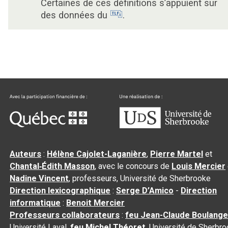
Certaines de ces définitions s’appuient sur
des données du
.
Auteurs
:
Hélène Cajolet-Laganière
,
Pierre Martel
et
Chantal‑Édith Masson
, avec le concours de
Louis Mercier
Nadine Vincent
, professeurs, Université de Sherbrooke
Direction lexicographique
:
Serge D’Amico
-
Direction
informatique
:
Benoit Mercier
Professeurs collaborateurs
:
feu Jean-Claude Boulange
Université Laval,
feu Michel Théoret
, Université de Sherbr