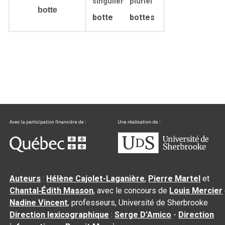
singulier
pluriel
botte
botte
bottes
Auteurs
:
Hélène Cajolet-Laganière
,
Pierre Martel
et
Chantal‑Édith Masson
, avec le concours de
Louis Mercier
Nadine Vincent
, professeurs, Université de Sherbrooke
Direction lexicographique
:
Serge D’Amico
-
Direction