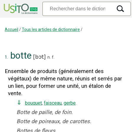
Accueil
/
Tous les articles de dictionnaire
/
botte
[
bɔt
]
1.
n.
f.
Ensemble de produits (généralement des
végétaux) de même nature, réunis et serrés par
un lien, pour former une unité, un étalon de
vente.
⇓
bouquet
,
faisceau
,
gerbe
.
Botte de paille, de foin.
Botte de poireaux, de carottes.
Bottes de fleurs.