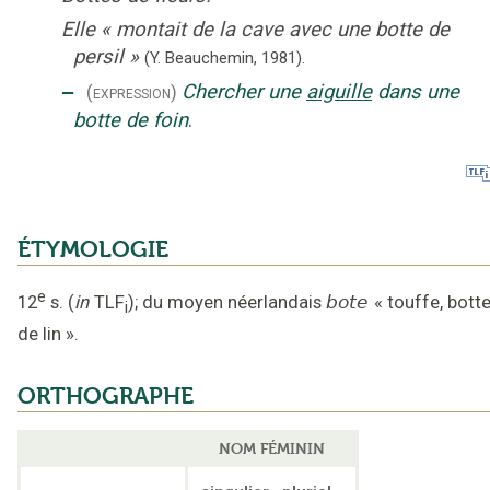
Elle
«
montait de la cave avec une botte de
persil
»
(Y. Beauchemin,
1981).
‒
Chercher une
aiguille
dans une
(expression)
botte de foin
.
ÉTYMOLOGIE
e
12
s.
(
in
TLF
);
du moyen néerlandais
bote
«
touffe, bott
i
de lin
».
ORTHOGRAPHE
NOM FÉMININ