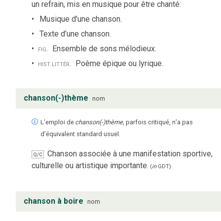
un refrain, mis en musique pour être chanté.
Musique d’une chanson.
Texte d’une chanson.
fig.
Ensemble de sons mélodieux.
hist.
littér.
Poème épique ou lyrique.
chanson(-)thème
nom
L'emploi de
chanson(-)thème
, parfois critiqué, n’a pas
d’équivalent standard usuel.
Chanson associée à une manifestation sportive,
Q/C
culturelle ou artistique importante.
(
in
GDT
)
chanson à boire
nom