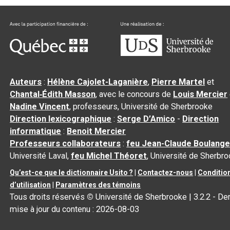
Auteurs
:
Hélène Cajolet-Laganière
,
Pierre Martel
et
Chantal‑Édith Masson
, avec le concours de
Louis Mercier
Nadine Vincent
, professeurs, Université de Sherbrooke
Direction lexicographique
:
Serge D’Amico
-
Direction
informatique
:
Benoit Mercier
Professeurs collaborateurs
:
feu Jean-Claude Boulange
Université Laval,
feu Michel Théoret
, Université de Sherbr
Qu’est-ce que le dictionnaire Usito ?
|
Contactez-nous
|
Conditio
d’utilisation
|
Paramètres des témoins
Tous droits réservés
©
Université de Sherbrooke |
3.2.2
- Der
mise à jour du contenu :
2026-08-03