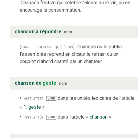
Chanson festive qui célèbre l’alcool ou le vin, ou en
encourage la consommation.
chanson à répondre
nom
(dans le folklore québécois)
Chanson où le public,
l’assemblée reprend en chœur le refrain ou un
couplet d’abord chanté par un chanteur.
chanson de
geste
nom
hist.
littér.
dans les unités lexicales de l’article
VOIR
«
1. geste
»
hist.
littér.
dans l’article «
chanson
»
VOIR