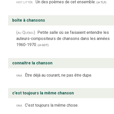
hist.
littér.
Un des poèmes de cet ensemble.
(
in
TLF
)
boîte à chansons
(au Québec)
Petite salle où se faisaient entendre les
auteurs-compositeurs de chansons dans les années
1960-1970.
(
in
GDT
)
connaître la chanson
fam.
Être déjà au courant, ne pas être dupe.
c’est toujours la même chanson
fam.
C’est toujours la même chose.