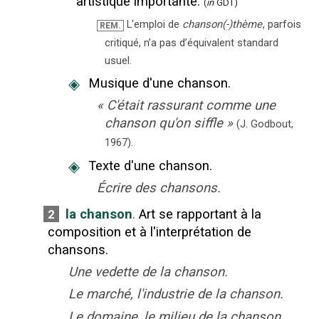
artistique importante.
(
in
GDT)
L'emploi de
chanson(-)thème
, parfois
REM.
critiqué, n’a pas d’équivalent standard
usuel.
◈
Musique d'une chanson.
«
C'était rassurant comme une
chanson qu'on siffle
»
(J. Godbout,
1967).
◈
Texte d'une chanson.
Écrire des chansons.
la chanson
.
Art se rapportant à la
2
composition et à l'interprétation de
chansons.
Une vedette de la chanson.
Le marché, l'industrie de la chanson.
Le domaine, le milieu de la chanson.