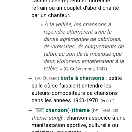
l'assemblée reprend en chœur le
refrain ou un couplet d'abord chanté
par un chanteur.
«
À la veillée, les chansons à
répondre alternèrent avec la
danse agrémentée de cabrioles,
de virevoltes, de claquements de
talon, au son de la musique que
deux violoneux entretenaient à la
relève
»
(G. Guèvremont,
1947).
‒
boîte à chansons
:
petite
(au Québec)
salle où se faisaient entendre les
auteurs-compositeurs de chansons
dans les années 1960-1970.
(
in
GDT)
‒
chanson(-)thème
(
de l’anglais
Q/C
theme-song
)
:
chanson associée à une
manifestation sportive, culturelle ou