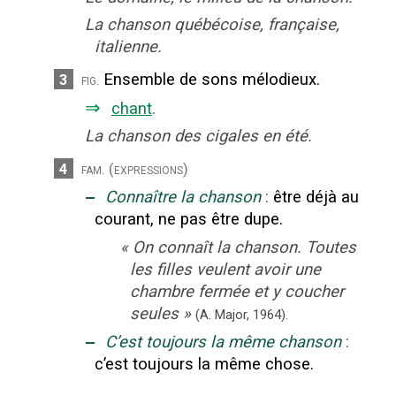
La chanson québécoise, française,
italienne.
Ensemble de sons mélodieux.
3
fig.
⇒
chant
.
La chanson des cigales en été.
4
fam.
(expressions)
‒
Connaître la chanson
:
être déjà au
courant, ne pas être dupe.
«
On connaît la chanson. Toutes
les filles veulent avoir une
chambre fermée et y coucher
seules
»
(A. Major,
1964).
‒
C’est toujours la même chanson
:
c’est toujours la même chose.