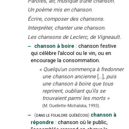
Paroles, air, musique d'une chanson.
Un poème mis en chanson.
Écrire, composer des chansons.
Interpréter, chanter une chanson.
Les chansons de Leclerc, de Vigneault.
‒
chanson à boire
:
chanson festive
qui célèbre l’alcool ou le vin, ou en
encourage la consommation.
«
Quelqu'un commença à fredonner
une chanson ancienne
[...]
, puis
une chanson à boire que tous
reprirent, oubliant qu'ils se
trouvaient parmi les morts
»
(M. Ouellette-Michalska,
1993).
‒
chanson à
(
dans le folklore québécois
)
répondre
:
chanson où le public,