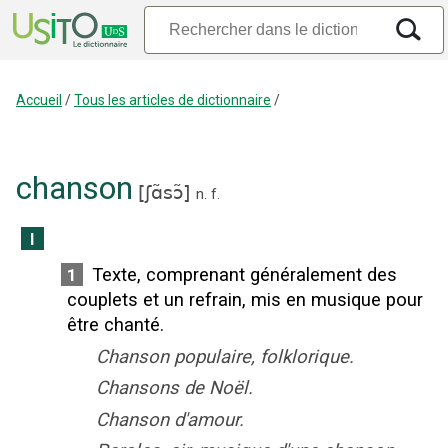
Accueil
/
Tous les articles de dictionnaire
/
chanson
[
ʃɑ̃sɔ̃
]
n.
f.
I
Texte, comprenant généralement des
1
couplets et un refrain, mis en musique pour
être chanté.
Chanson populaire, folklorique.
Chansons de Noël.
Chanson d'amour.