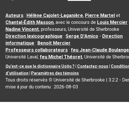
Auteurs
:
Hélène Cajolet-Laganière
,
Pierre Martel
et
Chantal‑Édith Masson
, avec le concours de
Louis Mercier
Nadine Vincent
, professeurs, Université de Sherbrooke
Direction lexicographique
:
Serge D’Amico
-
Direction
informatique
:
Benoit Mercier
Professeurs collaborateurs
:
feu Jean-Claude Boulange
Université Laval,
feu Michel Théoret
, Université de Sherbr
Qu’est-ce que le dictionnaire Usito ?
|
Contactez-nous
|
Conditio
d’utilisation
|
Paramètres des témoins
Tous droits réservés
©
Université de Sherbrooke |
3.2.2
- Der
mise à jour du contenu :
2026-08-03