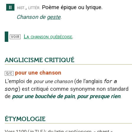
,
Poème épique ou lyrique.
II
hist.
littér.
Chanson de
geste
.
La chanson québécoise
.
VOIR
ANGLICISME CRITIQUÉ
pour une chanson
Q/C
L'emploi
de
(
de l’anglais
for a
pour une chanson
song
)
est critiqué
comme synonyme non standard
de
pour une
bouchée
de pain
,
pour presque
rien
.
ÉTYMOLOGIE
Vers 1100
(
in
TLF
);
du latin
cantionem
«
chant
».