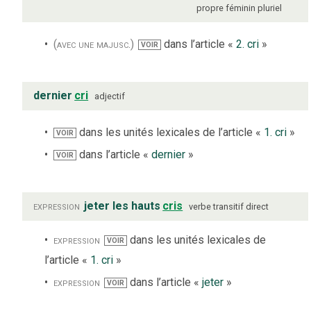
propre
féminin
pluriel
(avec une majusc.)
dans l’article «
2. cri
»
VOIR
dernier
cri
adjectif
dans les unités lexicales de l’article «
1. cri
»
VOIR
dans l’article «
dernier
»
VOIR
expression
jeter les hauts
cris
verbe
transitif direct
expression
dans les unités lexicales de
VOIR
l’article «
1. cri
»
expression
dans l’article «
jeter
»
VOIR