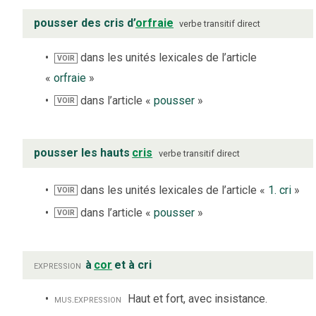
pousser des cris d’
orfraie
verbe
transitif direct
dans les unités lexicales de l’article
VOIR
«
orfraie
»
dans l’article «
pousser
»
VOIR
pousser les hauts
cris
verbe
transitif direct
dans les unités lexicales de l’article «
1. cri
»
VOIR
dans l’article «
pousser
»
VOIR
expression
à
cor
et à cri
mus.
expression
Haut et fort, avec insistance.