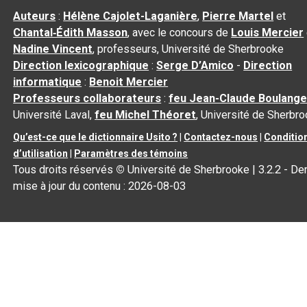
Auteurs
:
Hélène Cajolet-Laganière
,
Pierre Martel
et
Chantal‑Édith Masson
, avec le concours de
Louis Mercier
Nadine Vincent
, professeurs, Université de Sherbrooke
Direction lexicographique
:
Serge D’Amico
-
Direction
informatique
:
Benoit Mercier
Professeurs collaborateurs
:
feu Jean-Claude Boulange
Université Laval,
feu Michel Théoret
, Université de Sherbr
Qu’est-ce que le dictionnaire Usito ?
|
Contactez-nous
|
Conditio
d’utilisation
|
Paramètres des témoins
Tous droits réservés
©
Université de Sherbrooke |
3.2.2
- Der
mise à jour du contenu :
2026-08-03