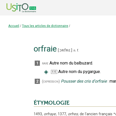
Accueil
/
Tous les articles de dictionnaire
/
orfraie
[
ɔʀfʀɛ
]
n.
f.
Autre nom du balbuzard.
1
rare
◈
Autre nom du pygargue.
F/E
Pousser des cris d'orfraie
:
man
2
(expression)
ÉTYMOLOGIE
1493
,
orfraye
;
1377
,
orfres
;
de l'ancien français
*