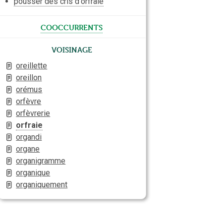
pousser des cris d'orfraie
cooccurrents
Voisinage
oreillette
oreillon
orémus
orfèvre
orfèvrerie
orfraie
organdi
organe
organigramme
organique
organiquement