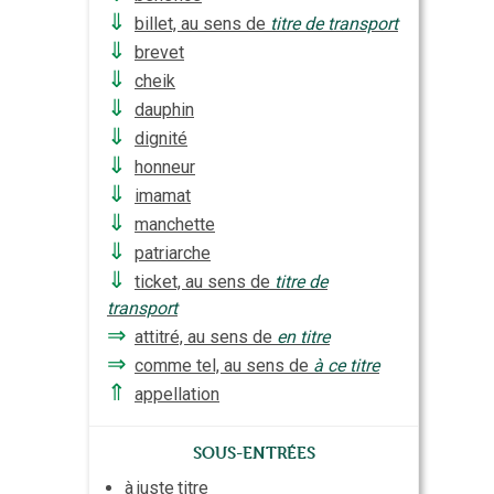
⇓
billet, au sens de
titre de transport
⇓
brevet
⇓
cheik
⇓
dauphin
⇓
dignité
⇓
honneur
⇓
imamat
⇓
manchette
⇓
patriarche
⇓
ticket, au sens de
titre de
transport
⇒
attitré, au sens de
en titre
⇒
comme tel, au sens de
à ce titre
⇑
appellation
Sous-entrées
à
juste
titre