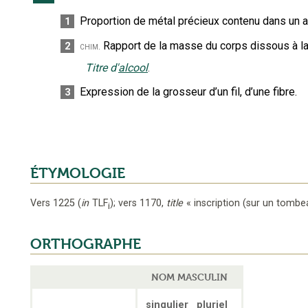
Proportion de métal précieux contenu dans un al
1
Rapport de la masse du corps dissous à la
2
chim.
Titre d'
alcool
.
Expression de la grosseur d’un fil, d’une fibre.
3
ÉTYMOLOGIE
Vers 1225
(
in
TLF
);
vers 1170
,
title
« inscription (sur un tombe
i
ORTHOGRAPHE
NOM MASCULIN
singulier
pluriel