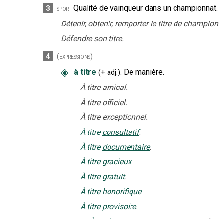
Qualité de vainqueur dans un championnat.
3
sport
Détenir, obtenir, remporter le titre de champion
Défendre son titre.
4
(expressions)
◈
à titre
.
De manière.
(
+
adj.
)
À titre amical.
À titre officiel.
À titre exceptionnel.
À titre
consultatif
.
À titre
documentaire
.
À titre
gracieux
.
À titre
gratuit
.
À titre
honorifique
.
À titre
provisoire
.