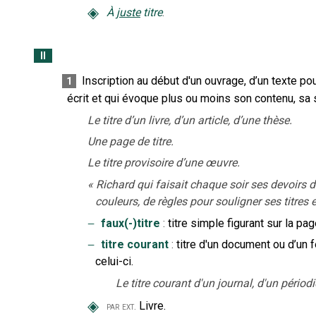
◈
À
juste
titre
.
II
Inscription au début d'un ouvrage, d’un texte pou
1
écrit et qui évoque plus ou moins son contenu, sa s
Le titre d’un livre, d’un article, d’une thèse.
Une page de titre.
Le titre provisoire d’une œuvre.
«
Richard qui faisait chaque soir ses devoirs 
couleurs, de règles pour souligner ses titres
‒
faux(-)titre
:
titre simple figurant sur la pa
‒
titre courant
:
titre d'un document ou d’un 
celui-ci.
Le titre courant d'un journal, d'un périod
◈
Livre.
par ext.