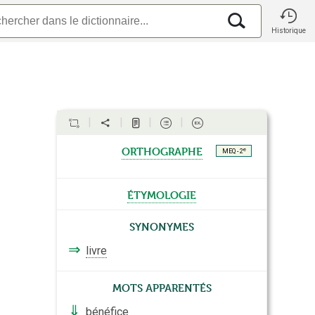
Historique
orthographe
e
MEQ - 2
étymologie
Synonymes
⇒
livre
Mots apparentés
⇓
bénéfice