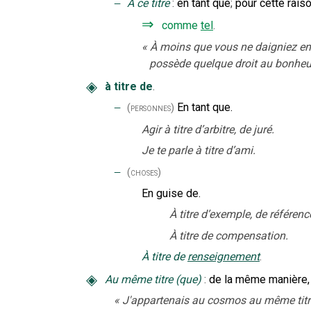
‒
À ce titre
:
en tant que
;
pour cette raiso
⇒
comme
tel
.
«
À moins que vous ne daigniez enfi
possède quelque droit au bonheu
◈
à titre de
.
‒
En tant que.
(personnes)
Agir à titre d’arbitre, de juré.
Je te parle à titre d’ami.
‒
(choses)
En guise de.
À titre d’exemple, de référenc
À titre de compensation.
À titre de
renseignement
.
◈
Au même titre (que)
:
de la même manière,
«
J'appartenais au cosmos au même titre 