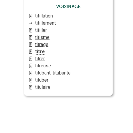
Voisinage
titillation
titillement
titiller
titisme
titrage
titre
titrer
titreuse
titubant, titubante
tituber
titulaire