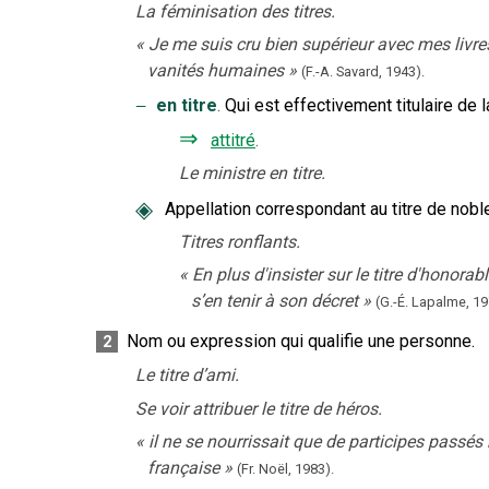
La féminisation des titres.
«
Je me suis cru bien supérieur avec mes livres, 
vanités humaines
»
(F.-A. Savard,
1943).
‒
en titre
.
Qui est effectivement titulaire de 
⇒
attitré
.
Le ministre en titre.
◈
Appellation correspondant au titre de nobl
Titres ronflants.
«
En plus d'insister sur le titre d'honora
s’en tenir à son décret
»
(G.-É. Lapalme,
19
Nom ou expression qui qualifie une personne.
2
Le titre d’ami.
Se voir attribuer le titre de héros.
«
il ne se nourrissait que de participes passés 
française
»
(Fr. Noël,
1983).