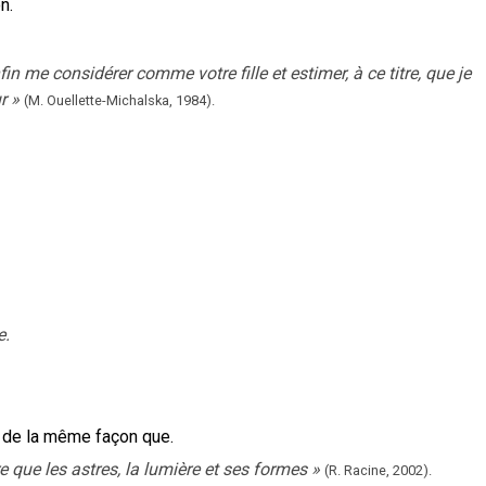
n.
n me considérer comme votre fille et estimer, à ce titre, que je
r
»
(M. Ouellette-Michalska,
1984).
e.
 de la même façon que.
que les astres, la lumière et ses formes
»
(R. Racine,
2002).