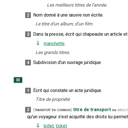
Les meilleurs titres de l’année.
Nom donné à une œuvre non écrite.
2
Le titre d’un album, d’un film.
Dans la presse, écrit qui chapeaute un article e
3
⇓
manchette
.
Les grands titres.
Subdivision d’un ouvrage juridique.
4
III
Écrit qui constate un acte juridique.
1
Titre de propriété.
titre de transport
2
(
transport en commun
)
absolt
ou
qu'un voyageur s'est acquitté des droits lui permet
⇓
billet
,
ticket
.