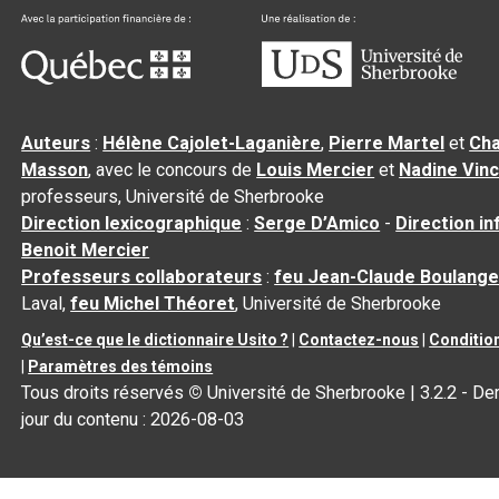
Auteurs
:
Hélène Cajolet-Laganière
,
Pierre Martel
et
Cha
Masson
, avec le concours de
Louis Mercier
et
Nadine Vin
professeurs, Université de Sherbrooke
Direction lexicographique
:
Serge D’Amico
-
Direction i
Benoit Mercier
Professeurs collaborateurs
:
feu Jean-Claude Boulange
Laval,
feu Michel Théoret
, Université de Sherbrooke
Qu’est-ce que le dictionnaire Usito ?
|
Contactez-nous
|
Condition
|
Paramètres des témoins
Tous droits réservés
©
Université de Sherbrooke |
3.2.2
- Der
jour du contenu :
2026-08-03