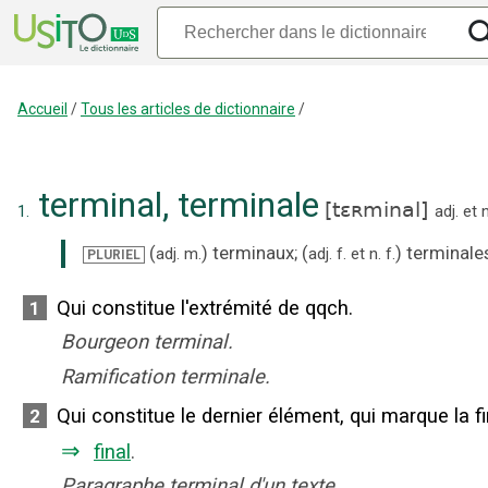
Accueil
/
Tous les articles de dictionnaire
/
terminal
,
terminale
[
tɛʀminal
]
1.
adj.
et
n
(
)
terminaux
;
(
)
terminale
adj.
m.
adj.
f.
et
n.
f.
PLURIEL
Qui constitue l'extrémité de qqch.
1
Bourgeon terminal.
Ramification terminale.
Qui constitue le dernier élément, qui marque la fi
2
⇒
final
.
Paragraphe terminal d'un texte.