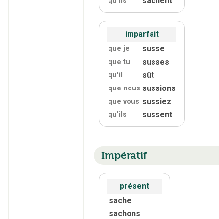
sachent
qu'
ils
imparfait
susse
que je
susses
que tu
sût
qu'
il
sussions
que nous
sussiez
que vous
sussent
qu'
ils
Impératif
présent
sache
sachons