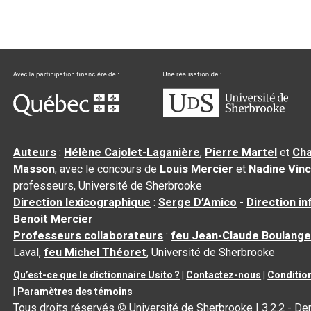
Auteurs
:
Hélène Cajolet-Laganière
,
Pierre Martel
et
Cha
Masson
, avec le concours de
Louis Mercier
et
Nadine Vin
professeurs, Université de Sherbrooke
Direction lexicographique
:
Serge D’Amico
-
Direction i
Benoit Mercier
Professeurs collaborateurs
:
feu Jean-Claude Boulange
Laval,
feu Michel Théoret
, Université de Sherbrooke
Qu’est-ce que le dictionnaire Usito ?
|
Contactez-nous
|
Condition
|
Paramètres des témoins
Tous droits réservés
©
Université de Sherbrooke |
3.2.2
- Der