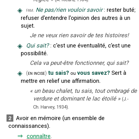
◈
Ne pas/rien vouloir savoir
:
rester buté
;
fam.
refuser d'entendre l'opinion des autres à un
sujet.
Je ne veux rien savoir de tes histoires!
◈
Qui sait?
:
c'est une éventualité, c’est une
possibilité.
Cela va peut-être fonctionner, qui sait?
◈
tu sais?
vous savez?
Sert à
(
en incise
)
ou
mettre en relief une affirmation.
«
un beau chalet, tu sais, tout ombragé de
verdure et dominant le lac étoilé
»
(J.-
Ch. Harvey,
1934).
Avoir en mémoire (un ensemble de
2
connaissances).
⇒
connaître
.