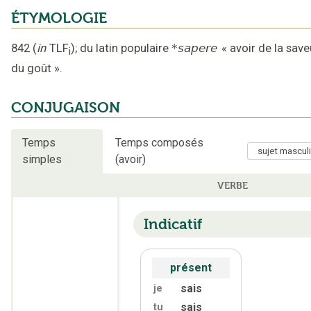
ÉTYMOLOGIE
842
(
in
TLF
);
du latin populaire
*sapere
«
avoir de la save
i
du goût
».
CONJUGAISON
Temps
Temps composés
simples
(avoir)
VERBE
Indicatif
présent
sais
je
sais
tu