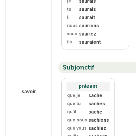
saurais
je
saurais
tu
saurait
il
saurions
nous
sauriez
vous
sauraient
ils
Subjonctif
présent
savoir
sache
que je
saches
que tu
sache
qu'
il
sachions
que nous
sachiez
que vous