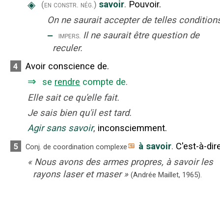
◈
savoir
.
Pouvoir.
(en constr. nég.)
On ne saurait accepter de telles condition
‒
Il ne saurait être question de
impers.
reculer.
Avoir conscience de.
4
⇒
se
rendre
compte de
.
Elle sait ce qu'elle fait.
Je sais bien qu'il est tard.
Agir sans savoir
,
inconsciemment.
à savoir
.
C'est-à-dire
5
Conj. de coordination complexe
«
Nous avons des armes propres, à savoir les
rayons laser et maser
»
(Andrée Maillet,
1965).