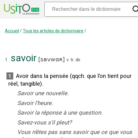
Accueil
/
Tous les articles de dictionnaire
/
savoir
[
savwɑʀ
]
1.
v. tr. dir.
Avoir dans la pensée (qqch. que l’on tient pour
1
réel, tangible).
Savoir une nouvelle.
Savoir l'heure.
Savoir la réponse à une question.
Savez-vous s'il pleut?
Vous n'êtes pas sans savoir que ce que vous