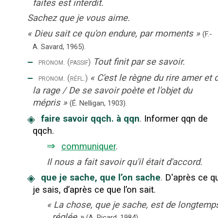
faites est interdit.
Sachez que je vous aime.
«
Dieu sait ce qu'on endure, par moments
»
(F.-
A. Savard,
1965).
‒
Tout finit par se savoir.
pronom.
(passif)
‒
«
C'est le règne du rire amer et 
pronom.
(réfl.)
la rage / De se savoir poète et l'objet du
mépris
»
(É. Nelligan,
1903).
◈
faire savoir qqch. à qqn
.
Informer qqn de
qqch.
⇒
communiquer
.
Il nous a fait savoir qu'il était d'accord.
◈
que je sache, que l’on sache
.
D'après ce q
je sais, d’après ce que l’on sait.
«
La chose, que je sache, est de longtemp
réglée
»
(A. Ricard,
1984).