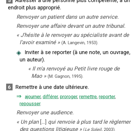
Adresser à une personne plus compétente, à un
5
endroit plus approprié.
Renvoyer un patient dans un autre service.
Renvoyer une affaire devant un autre tribunal.
«
J'hésite à le renvoyer au spécialiste avant de
l'avoir examiné
»
(A. Langevin,
1953).
◈
Inviter à se reporter (à une note, un ouvrage,
un auteur).
«
Il m'a renvoyé au Petit livre rouge de
Mao
»
(M. Gagnon,
1995).
Remettre à une date ultérieure.
6
⇒
ajourner
,
différer
,
proroger
,
remettre
,
reporter
,
repousser
.
Renvoyer une audience.
«
Un plan
[...]
qui renvoie à plus tard le règlemen
des questions litigieuse
»
(
Le Soleil
,
2003
).