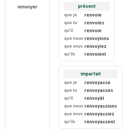
présent
renvoyer
renvoie
que je
renvoies
que tu
renvoie
qu'
il
renvoyions
que nous
renvoyiez
que vous
renvoient
qu'
ils
imparfait
renvoyasse
que je
renvoyasses
que tu
renvoyât
qu'
il
renvoyassions
que nous
renvoyassiez
que vous
renvoyassent
qu'
ils