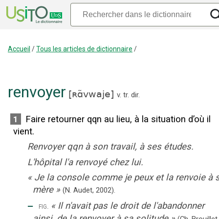
Accueil
/
Tous les articles de dictionnaire
/
renvoyer
[
ʀɑ̃vwaje
]
v. tr. dir.
Faire retourner qqn au lieu, à la situation d’où il
1
vient.
Renvoyer qqn à son travail, à ses études.
L'hôpital l'a renvoyé chez lui.
«
Je la console comme je peux et la renvoie à 
mère
»
(N. Audet,
2002).
‒
«
Il n'avait pas le droit de l'abandonner
fig.
ainsi, de la renvoyer à sa solitude
»
(Ch. Brouillet,