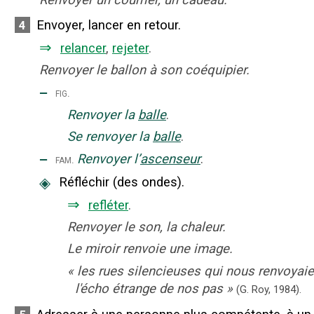
Renvoyer un courrier, un cadeau.
Envoyer, lancer en retour.
4
⇒
relancer
,
rejeter
.
Renvoyer le ballon à son coéquipier.
‒
fig.
Renvoyer la
balle
.
Se renvoyer la
balle
.
‒
Renvoyer l’
ascenseur
.
fam.
◈
Réfléchir (des ondes).
⇒
refléter
.
Renvoyer le son, la chaleur.
Le miroir renvoie une image.
«
les rues silencieuses qui nous renvoyaie
l'écho étrange de nos pas
»
(G. Roy,
1984).