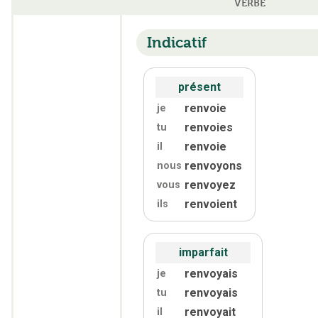
VERBE
Indicatif
présent
renvoie
je
renvoies
tu
renvoie
il
renvoyons
nous
renvoyez
vous
renvoient
ils
imparfait
renvoyais
je
renvoyais
tu
renvoyait
il