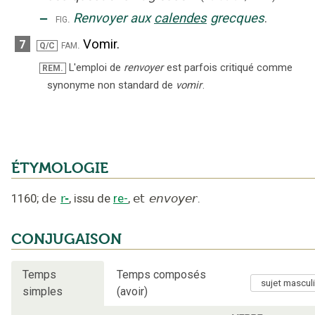
‒
Renvoyer aux
calendes
grecques
.
fig.
Vomir.
7
fam.
Q/C
L'emploi de
renvoyer
est parfois critiqué comme
REM.
synonyme non standard de
vomir
.
ÉTYMOLOGIE
1160
;
de
r-
,
issu de
re-
,
et
envoyer
.
CONJUGAISON
Temps
Temps composés
simples
(avoir)