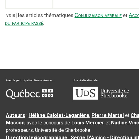
Conjugaison verbale
Acc
les articles thématiques
et
VOIR
du participe passé
.
Auteurs
:
Hélène Cajolet-Laganière
,
Pierre Martel
et
Cha
Masson
, avec le concours de
Louis Mercier
et
Nadine Vin
professeurs, Université de Sherbrooke
Direction lexicographique
:
Serge D’Amico
-
Direction i