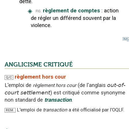
dette.
◈
règlement de comptes
:
action
fig.
de régler un différend souvent par la
violence.
ANGLICISME CRITIQUÉ
règlement hors cour
Q/C
L'emploi
de
(
de l'anglais
out-of-
règlement hors cour
court settlement
)
est critiqué
comme synonyme
non standard
de
transaction
.
L'emploi de
transaction
a été officialisé par l’OQLF.
REM.