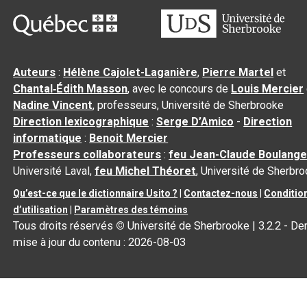
Auteurs
:
Hélène Cajolet-Laganière
,
Pierre Martel
et
Chantal‑Édith Masson
, avec le concours de
Louis Mercier
Nadine Vincent
, professeurs, Université de Sherbrooke
Direction lexicographique
:
Serge D’Amico
-
Direction
informatique
:
Benoit Mercier
Professeurs collaborateurs
:
feu Jean-Claude Boulange
Université Laval,
feu Michel Théoret
, Université de Sherbr
Qu’est-ce que le dictionnaire Usito ?
|
Contactez-nous
|
Conditio
d’utilisation
|
Paramètres des témoins
Tous droits réservés
©
Université de Sherbrooke |
3.2.2
- Der
mise à jour du contenu :
2026-08-03