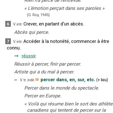
Rien n'a percé de l'entrevue.
«
L'émotion perçait dans ses paroles
»
(G. Roy,
1945).
Crever, en parlant d'un abcès.
6
V. intr.
Abcès qui perce.
Accéder à la notoriété, commencer à être
7
V. intr.
connu.
⇒
réussir
.
Réussir à percer, finir par percer.
Artiste qui a du mal à percer.
‒
percer dans, en, sur, etc.
(
+
lieu
)
V. tr. indir.
Percer dans le monde du spectacle.
Percer en Europe.
«
Voilà qui résume bien le sort des athlète
canadiens qui tentent de percer sur la