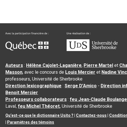
Auteurs
:
Hélène Cajolet-Laganière
,
Pierre Martel
et
Cha
Masson
, avec le concours de
Louis Mercier
et
Nadine Vin
professeurs, Université de Sherbrooke
Direction lexicographique
:
Serge D’Amico
-
Direction i
Benoit Mercier
Professeurs collaborateurs
:
feu Jean-Claude Boulange
Laval,
feu Michel Théoret
, Université de Sherbrooke
Qu’est-ce que le dictionnaire Usito ?
|
Contactez-nous
|
Condition
|
Paramètres des témoins