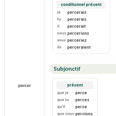
conditionnel présent
percerais
je
percerais
tu
percerait
il
percerions
nous
perceriez
vous
perceraient
ils
Subjonctif
présent
percer
perce
que je
perces
que tu
perce
qu'
il
percions
que nous