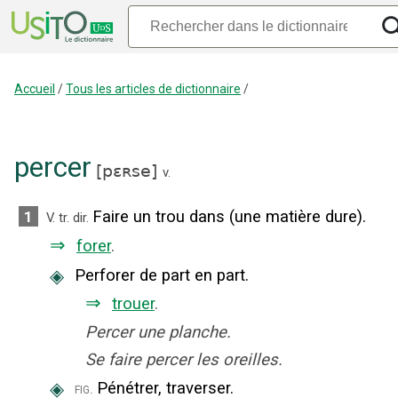
Accueil
/
Tous les articles de dictionnaire
/
percer
[
pɛʀse
]
v.
Faire un trou dans (une matière dure).
1
V. tr. dir.
⇒
forer
.
◈
Perforer de part en part.
⇒
trouer
.
Percer une planche.
Se faire percer les oreilles.
◈
Pénétrer, traverser.
fig.