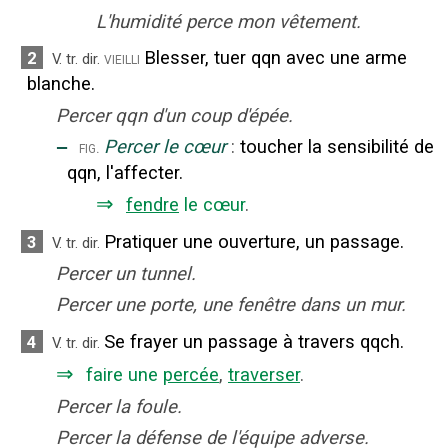
L'humidité perce mon vêtement.
Blesser, tuer qqn avec une arme
2
vieilli
V. tr. dir.
blanche.
Percer qqn d'un coup d'épée.
‒
Percer le cœur
:
toucher la sensibilité de
fig.
qqn, l'affecter.
⇒
fendre
le cœur
.
Pratiquer une ouverture, un passage.
3
V. tr. dir.
Percer un tunnel.
Percer une porte, une fenêtre dans un mur.
Se frayer un passage à travers qqch.
4
V. tr. dir.
⇒
faire une
percée
,
traverser
.
Percer la foule.
Percer la défense de l'équipe adverse.