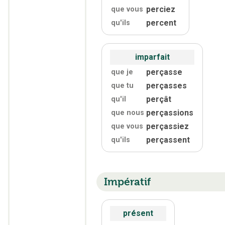
perciez
que vous
percent
qu'
ils
imparfait
perçasse
que je
perçasses
que tu
perçât
qu'
il
perçassions
que nous
perçassiez
que vous
perçassent
qu'
ils
Impératif
présent