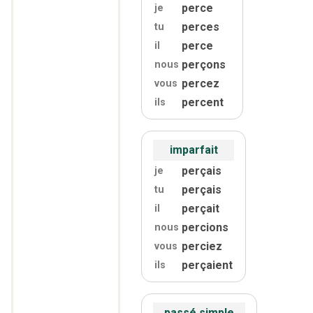
perce
je
perces
tu
perce
il
perçons
nous
percez
vous
percent
ils
imparfait
perçais
je
perçais
tu
perçait
il
percions
nous
perciez
vous
perçaient
ils
passé simple