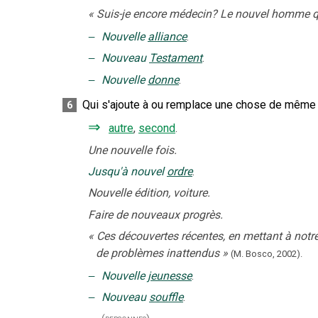
«
Suis-je encore médecin? Le nouvel homme qui
‒
Nouvelle
alliance
.
‒
Nouveau
Testament
.
‒
Nouvelle
donne
.
Qui s'ajoute à ou remplace une chose de même ty
6
⇒
autre
,
second
.
Une nouvelle fois.
Jusqu'à nouvel
ordre
.
Nouvelle édition, voiture.
Faire de nouveaux progrès.
«
Ces découvertes récentes, en mettant à notr
de problèmes inattendus
»
(M. Bosco,
2002).
‒
Nouvelle
jeunesse
.
‒
Nouveau
souffle
.