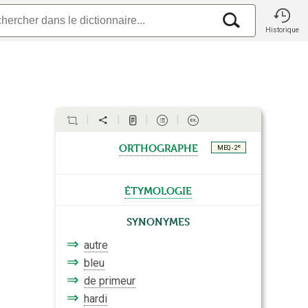
Historique
orthographe
e
MEQ - 2
étymologie
Synonymes
⇒
autre
⇒
bleu
⇒
de primeur
⇒
hardi