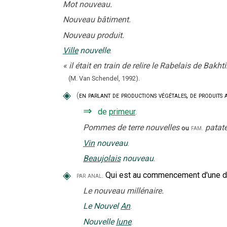
Mot nouveau.
Nouveau bâtiment.
Nouveau produit.
Ville
nouvelle
.
«
il était en train de relire le Rabelais de Bakh
(M. Van Schendel,
1992).
◈
(
en parlant de productions végétales, de produits 
⇒
de
primeur
.
Pommes de terre nouvelles
patate
fam.
ou
Vin
nouveau
.
Beaujolais
nouveau
.
◈
Qui est au commencement d'une du
par anal.
Le nouveau millénaire.
Le Nouvel
An
.
Nouvelle
lune
.