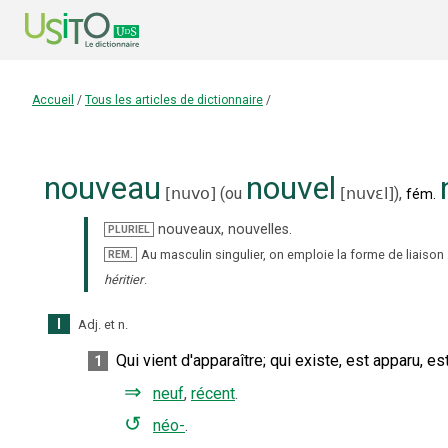
Accueil
/
Tous les articles de dictionnaire
/
nouveau
nouvel
[nuvo]
(ou
[nuvɛl]
),
fém.
nouveaux
,
nouvelles
.
PLURIEL
Au masculin singulier, on emploie la forme de liaison
REM.
héritier
.
I
Adj.
et
n.
Qui vient d'apparaître
;
qui existe, est apparu, e
1
⇒
neuf
,
récent
.
↺
néo-
.