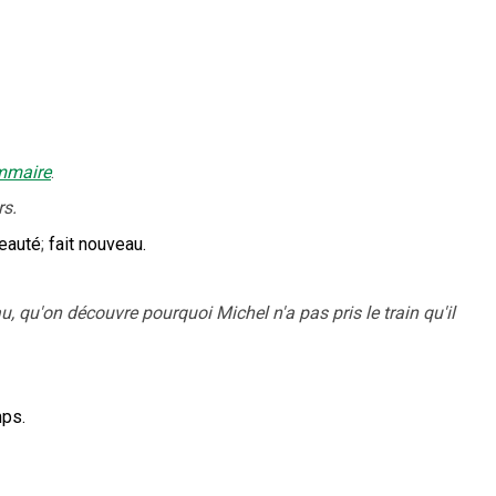
mmaire
.
s.
veauté
;
fait nouveau.
u, qu'on découvre pourquoi Michel n'a pas pris le train qu'il
mps.