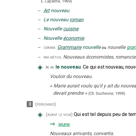
É. Lapalme,
1969).
‒
Art
nouveau
.
‒
Le nouveau
roman
.
‒
Nouvelle
cuisine
.
‒
Nouvelle
économie
.
‒
Grammaire
nouvelle
nouvelle
gra
gramm.
ou
‒
Nouveaux économistes, romancier
par méton.
◈
le nouveau
.
Ce qui est nouveau, nou
N.
m.
Vouloir du nouveau.
«
Marie aurait voulu qu'il y ait du nouvea
devait prendre
»
(Ch. Duchesne,
1999).
3
(personnes)
◈
Qui est tel depuis peu de te
(avant le nom)
⇒
jeune
.
Nouveaux arrivants, convertis.