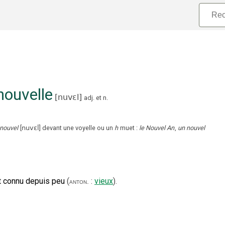
nouvelle
[nuvɛl]
adj.
et
n.
nouvel
[
nuvɛl
]
devant une voyelle ou un
h
muet :
le Nouvel An
,
un nouvel
st connu depuis peu
(
:
vieux
).
anton.