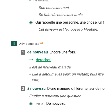
‒
(personnes)
Son nouveau mari.
Se faire de nouveaux amis.
◈
Qui rappelle une personne, une chose, un fa
Cet écrivain est le nouveau Flaubert.
II
Adv. complexe
de nouveau
.
Encore une fois.
1
⇒
derechef
.
Il est de nouveau malade.
«
Elle a détourné les yeux un instant, puis m
1997).
à nouveau
.
D'une manière différente, sur de n
2
Étudier à nouveau une question.
◈
De nouveau.
par ext.