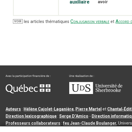
auxiliaire
avoir
Conjugaison verbale
Accord d
les articles thématiques
et
VOIR
Auteurs
:
Hélène Cajolet-Laganière
,
Pierre Martel
et
Chantal‑Édi
Direction lexicographique
:
Serge D’Amico
-
Direction informati
Professeurs collaborateurs
:
feu Jean-Claude Boulanger
, Univers