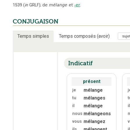
1539
(
in
GRLF
);
de
mélange
et
-er
.
CONJUGAISON
Temps simples
Temps composés (avoir)
Indicatif
présent
mélange
je
j
mélanges
tu
t
mélange
il
il
mélangeons
nous
mélangez
vous
mélangent
ils
i