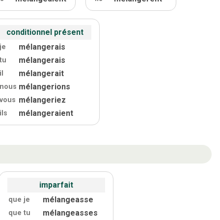
conditionnel présent
mélangerais
je
mélangerais
tu
mélangerait
il
mélangerions
nous
mélangeriez
vous
mélangeraient
ils
imparfait
mélangeasse
que je
mélangeasses
que tu