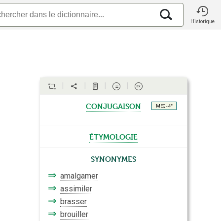
Historique
conjugaison
e
MEQ - 4
étymologie
Synonymes
⇒
amalgamer
⇒
assimiler
⇒
brasser
⇒
brouiller