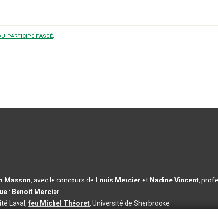
u participe passé
.
th Masson
, avec le concours de
Louis Mercier
et
Nadine Vincent
, prof
que
:
Benoit Mercier
ité Laval,
feu Michel Théoret
, Université de Sherbrooke