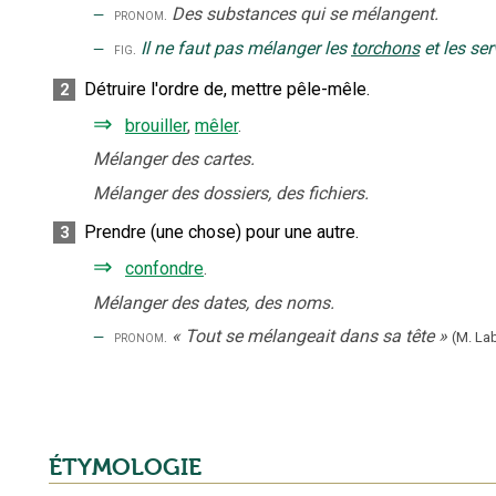
‒
Des substances qui se mélangent.
pronom.
‒
Il ne faut pas mélanger les
torchons
et les ser
fig.
Détruire l'ordre de, mettre pêle-mêle.
2
⇒
brouiller
,
mêler
.
Mélanger des cartes.
Mélanger des dossiers, des fichiers.
Prendre (une chose) pour une autre.
3
⇒
confondre
.
Mélanger des dates, des noms.
‒
«
Tout se mélangeait dans sa tête
»
pronom.
(M. La
ÉTYMOLOGIE