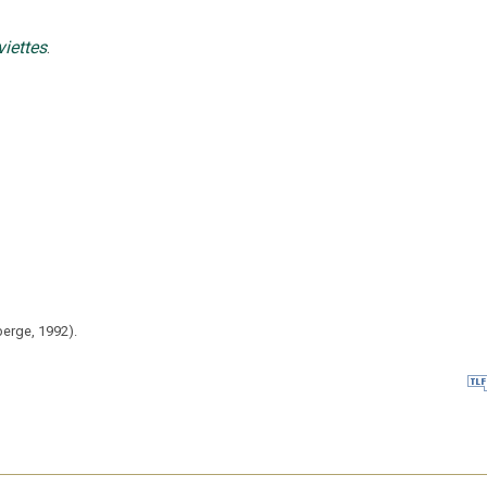
viettes
.
berge,
1992).