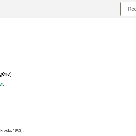
gène).
er
.
 Proulx,
1993).