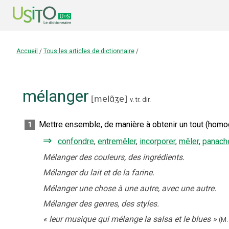
Accueil
/
Tous les articles de dictionnaire
/
mélanger
[
melɑ̃ʒe
]
v. tr. dir.
Mettre ensemble, de manière à obtenir un tout (homo
1
⇒
confondre
,
entremêler
,
incorporer
,
mêler
,
panach
Mélanger des couleurs, des ingrédients.
Mélanger du lait et de la farine.
Mélanger une chose à une autre, avec une autre.
Mélanger des genres, des styles.
«
leur musique qui mélange la salsa et le blues
»
(M.