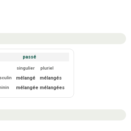
passé
singulier
pluriel
mélangé
mélangés
sculin
mélangée
mélangées
minin