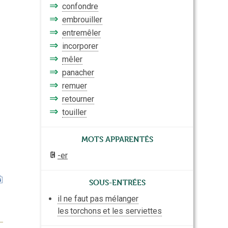
⇒
confondre
⇒
embrouiller
⇒
entremêler
⇒
incorporer
⇒
mêler
⇒
panacher
⇒
remuer
⇒
retourner
⇒
touiller
Mots apparentés
-er
Sous-entrées
il ne faut pas mélanger
les
torchons
et les serviettes