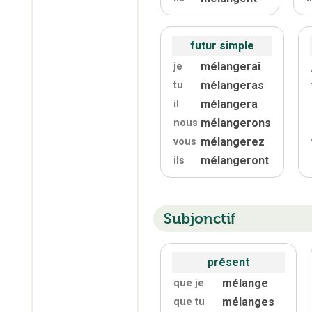
futur simple
mélangerai
je
mélangeras
tu
mélangera
il
mélangerons
nous
mélangerez
vous
mélangeront
ils
Subjonctif
présent
mélange
que je
mélanges
que tu