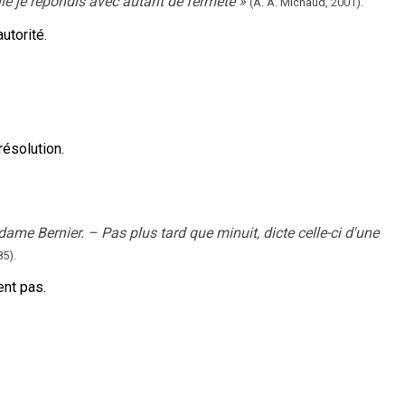
lle je répondis avec autant de fermeté
»
(A. A. Michaud,
2001).
utorité.
 résolution.
me Bernier. – Pas plus tard que minuit, dicte celle-ci d'une
5).
ent pas.