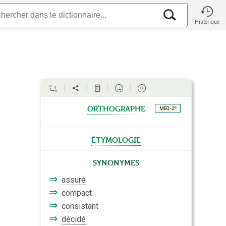
Historique
orthographe
e
MEQ - 2
étymologie
Synonymes
⇒
assuré
⇒
compact
⇒
consistant
⇒
décidé