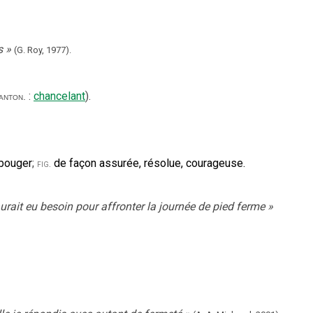
s
»
(G. Roy,
1977).
:
chancelant
).
anton.
bouger
;
de façon assurée, résolue, courageuse.
fig.
urait eu besoin pour affronter la journée de pied ferme
»