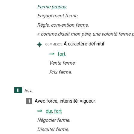
Ferme
propos
.
Engagement ferme.
Règle, convention ferme.
«
comme disait mon père, une volonté ferme p
◈
À caractère définitif.
commerce
⇒
fort
.
Vente ferme.
Prix ferme.
II
Adv.
Avec force, intensité, vigueur.
1
⇒
dur
,
fort
.
Négocier ferme.
Discuter ferme.