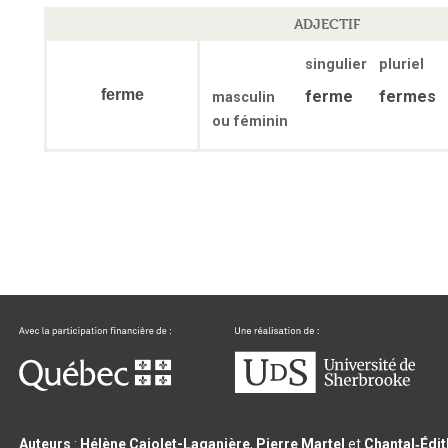
ADJECTIF
singulier
pluriel
ferme
ferme
fermes
masculin
ou féminin
Auteurs
:
Hélène Cajolet-Laganière
,
Pierre Martel
et
Chantal‑Édi