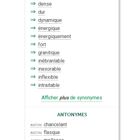
⇒
dense
⇒
dur
⇒
dynamique
⇒
énergique
⇒
énergiquement
⇒
fort
⇒
granitique
⇒
inébranlable
⇒
inexorable
⇒
inflexible
⇒
intraitable
Afficher
plus
de synonymes
Antonymes
chancelant
anton.
flasque
anton.