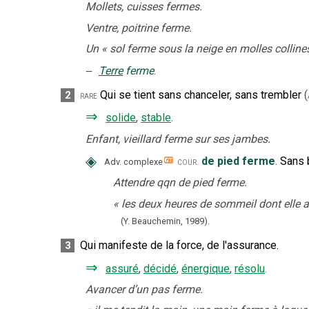
Mollets, cuisses fermes.
Ventre, poitrine ferme.
Un
«
sol ferme sous la neige en molles colline
‒
Terre
ferme
.
Qui se tient sans chanceler, sans trembler
(
2
rare
⇒
solide
,
stable
.
Enfant, vieillard ferme sur ses jambes.
◈
de pied ferme
.
Sans 
cour.
Adv. complexe
Attendre qqn de pied ferme.
«
les deux heures de sommeil dont elle a
(Y. Beauchemin,
1989).
Qui manifeste de la force, de l'assurance.
3
⇒
assuré
,
décidé
,
énergique
,
résolu
.
Avancer d’un pas ferme.