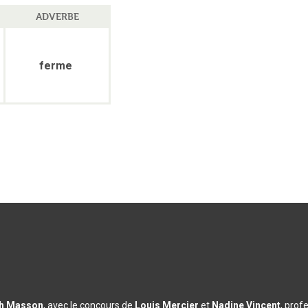
ADVERBE
ferme
th Masson
, avec le concours de
Louis Mercier
et
Nadine Vincent
, prof