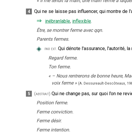
«
il me tendit la main, une main ferme à laque
Qui ne se laisse pas influencer, qui montre de l'a
4
⇒
inébranlable
,
inflexible
.
Être, se montrer ferme avec qqn.
Parents fermes.
◈
Qui dénote l'assurance, l'autorité, la
par ext.
Regard ferme.
Ton ferme.
«
– Nous rentrerons de bonne heure, Mada
voix ferme
»
(A. Dessureault-Descôteaux,
198
Qui ne change pas, sur quoi l’on ne revi
5
(abstrait)
Position ferme.
Ferme conviction.
Ferme désir.
Ferme intention.