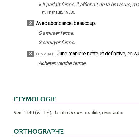
«
Il parlait ferme, il affichait de la bravoure, m
(Y. Thériault,
1958).
Avec abondance, beaucoup.
2
S’amuser ferme.
S’ennuyer ferme.
D'une manière nette et définitive, en s'
3
commerce
Acheter, vendre ferme.
ÉTYMOLOGIE
Vers 1140
(
in
TLF
);
du latin
firmus
«
solide, résistant
».
i
ORTHOGRAPHE