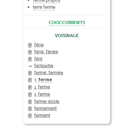
ferme
propos
terre
ferme
cooccurrents
Voisinage
férie
férié, fériée
férir
ferlouche
fermé, fermée
ferme
1.
ferme
2.
ferme
3.
ferme-école
fermement
ferment