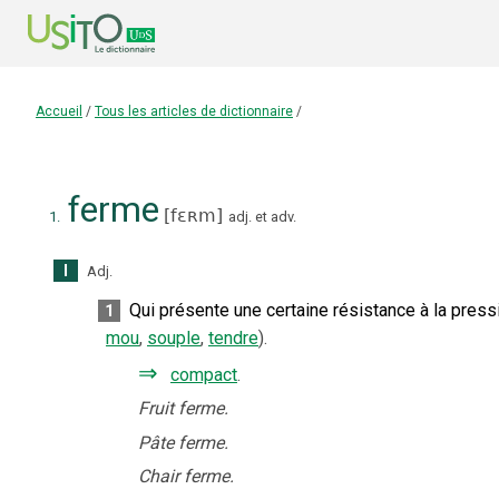
Accueil
/
Tous les articles de dictionnaire
/
ferme
[
fɛʀm
]
1.
adj.
et
adv.
I
Adj.
Qui présente une certaine résistance à la pressi
1
mou
,
souple
,
tendre
).
⇒
compact
.
Fruit ferme.
Pâte ferme.
Chair ferme.