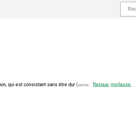
on, qui est consistant sans être dur
(
:
flasque
,
mollasse
,
anton.