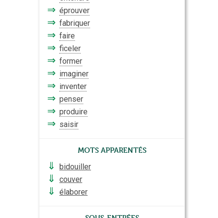
⇒
éprouver
⇒
fabriquer
⇒
faire
⇒
ficeler
⇒
former
⇒
imaginer
⇒
inventer
⇒
penser
⇒
produire
⇒
saisir
Mots apparentés
⇓
bidouiller
⇓
couver
⇓
élaborer
Sous-entrées