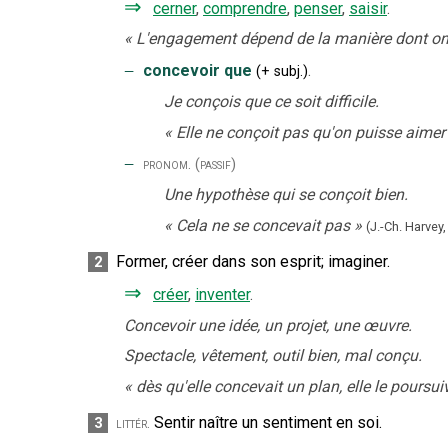
⇒
cerner
,
comprendre
,
penser
,
saisir
.
«
L'engagement dépend de la manière dont on
‒
concevoir que
.
(
+
subj.
)
Je conçois que ce soit difficile.
«
Elle ne conçoit pas qu'on puisse aimer 
‒
pronom.
(passif)
Une hypothèse qui se conçoit bien.
«
Cela ne se concevait pas
»
(J.-Ch. Harvey,
Former, créer dans son esprit
;
imaginer.
2
⇒
créer
,
inventer
.
Concevoir une idée, un projet, une œuvre.
Spectacle, vêtement, outil bien, mal conçu.
«
dès qu'elle concevait un plan, elle le poursu
Sentir naître un sentiment en soi.
3
littér.