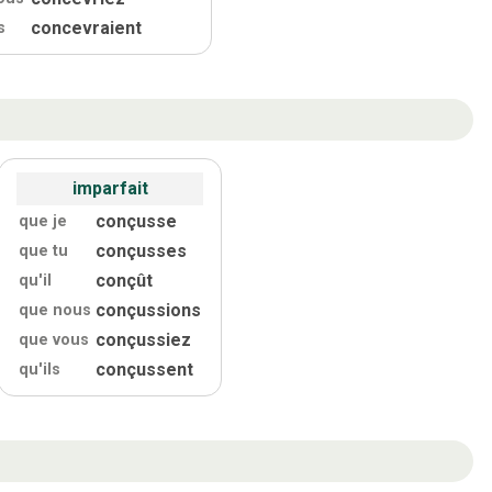
concevraient
s
imparfait
conçusse
que je
conçusses
que tu
conçût
qu'
il
conçussions
que nous
conçussiez
que vous
conçussent
qu'
ils