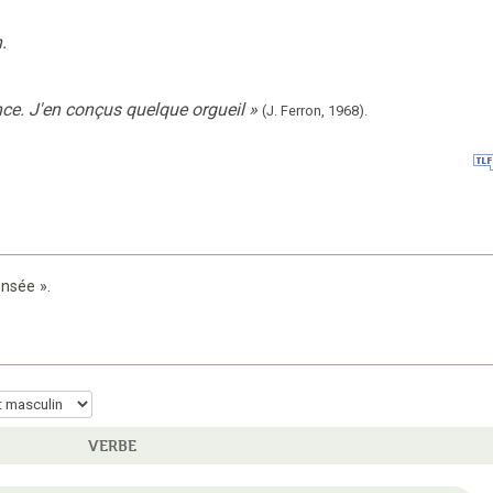
.
nce. J'en conçus quelque orgueil
»
(J. Ferron,
1968).
ensée
».
VERBE