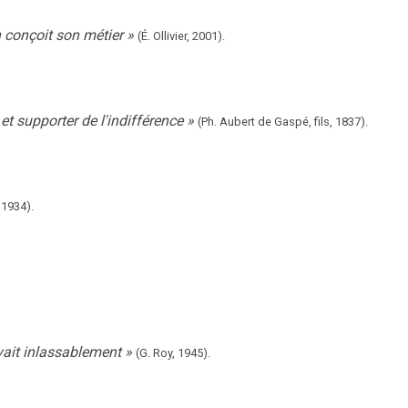
 conçoit son métier
»
(É. Ollivier,
2001).
et supporter de l'indifférence
»
(Ph. Aubert de Gaspé, fils,
1837).
1934).
ivait inlassablement
»
(G. Roy,
1945).