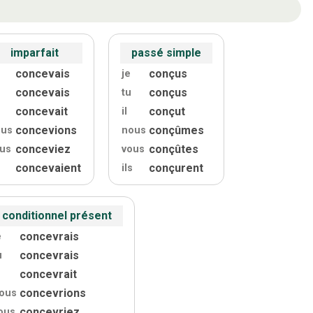
imparfait
passé simple
concevais
conçus
je
concevais
conçus
tu
concevait
conçut
il
concevions
conçûmes
ous
nous
conceviez
conçûtes
us
vous
concevaient
conçurent
ils
conditionnel présent
concevrais
e
concevrais
u
concevrait
concevrions
ous
concevriez
ous