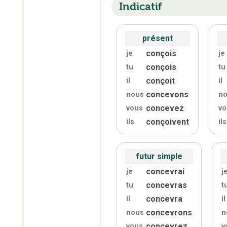
Indicatif
présent
conçois
je
je
conçois
tu
tu
conçoit
il
il
concevons
nous
n
concevez
vous
vo
conçoivent
ils
ils
futur simple
concevrai
je
j
concevras
tu
t
concevra
il
il
concevrons
nous
n
concevrez
vous
v