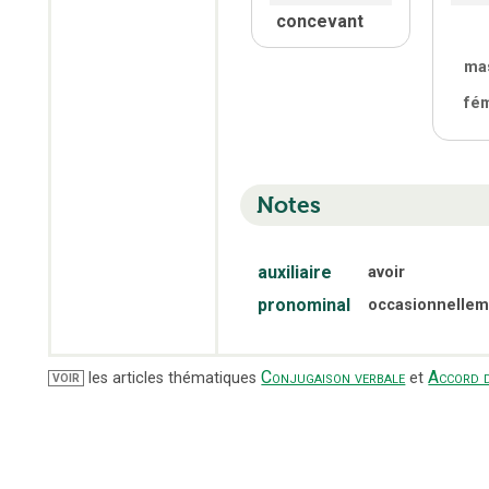
concevant
ma
fé
Notes
auxiliaire
avoir
pronominal
occasionnellem
Conjugaison verbale
Accord d
les articles thématiques
et
VOIR