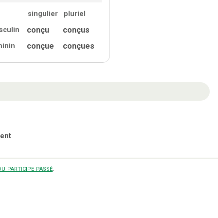
singulier
pluriel
conçu
conçus
sculin
conçue
conçues
minin
ent
u participe passé
.