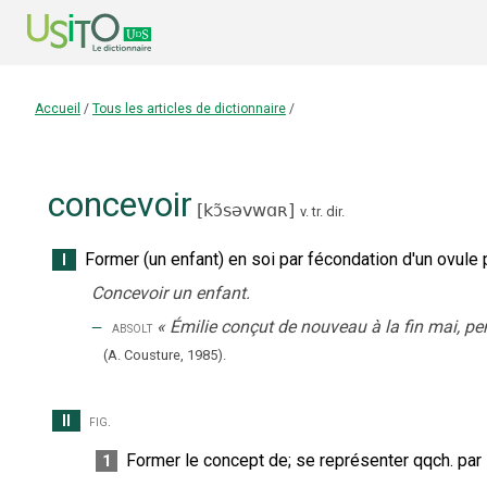
Accueil
/
Tous les articles de dictionnaire
/
concevoir
[
kɔ̃səvwɑʀ
]
v. tr. dir.
Former (un enfant) en soi par fécondation d'un ovule
I
Concevoir un enfant.
‒
«
Émilie conçut de nouveau à la fin mai, pen
absolt
(A. Cousture,
1985).
II
fig.
Former le concept de
;
se représenter qqch. par
1