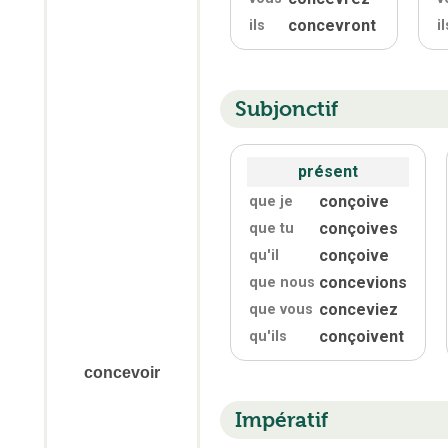
concevront
ils
il
Subjonctif
présent
conçoive
que je
conçoives
que tu
conçoive
qu'
il
concevions
que nous
conceviez
que vous
conçoivent
qu'
ils
concevoir
Impératif