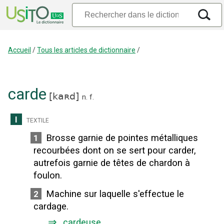
Accueil
/
Tous les articles de dictionnaire
/
carde
[
kaʀd
]
n.
f.
I
textile
Brosse garnie de pointes métalliques
1
recourbées dont on se sert pour carder,
autrefois garnie de têtes de chardon à
foulon.
Machine sur laquelle s'effectue le
2
cardage.
⇒
cardeuse
.