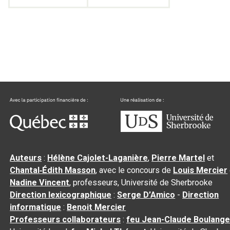
Auteurs
:
Hélène Cajolet-Laganière
,
Pierre Martel
et
Chantal‑Édith Masson
, avec le concours de
Louis Mercier
Nadine Vincent
, professeurs, Université de Sherbrooke
Direction lexicographique
:
Serge D’Amico
-
Direction
informatique
:
Benoit Mercier
Professeurs collaborateurs
:
feu Jean-Claude Boulange