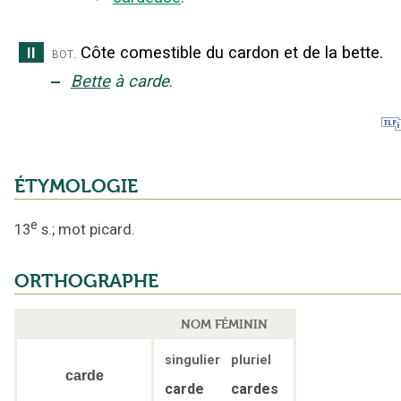
Côte comestible du cardon et de la bette.
II
bot.
‒
Bette
à carde
.
ÉTYMOLOGIE
e
13
s.
;
mot picard
.
ORTHOGRAPHE
NOM FÉMININ
singulier
pluriel
carde
carde
cardes