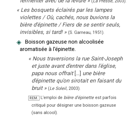
fermenter avec de la levure
»
(
La Presse
,
2003
).
«
Les bosquets éclairés par les lampes
violettes / Où, cachés, nous buvions la
bière d’épinette / Fiers de se sentir seuls,
invisibles, si tard!
»
(
S. Garneau
,
1951
).
◈
Boisson gazeuse non alcoolisée
aromatisée à l'épinette.
«
Nous traversions la rue Saint-Joseph
et juste avant d'entrer dans l'église,
papa nous offrait
[...]
une bière
d'épinette qu'on sirotait en faisant du
bruit
»
(
Le Soleil
,
2003
).
L'emploi de
bière d'épinette
est parfois
REM.
critiqué pour désigner une boisson gazeuse
(sans alcool).