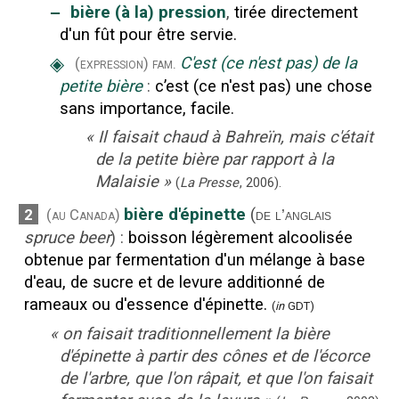
‒
bière (à la) pression
,
tirée directement
d'un fût pour être servie.
◈
C'est (ce n'est pas) de la
(expression)
fam.
petite bière
:
c’est (ce n'est pas) une chose
sans importance, facile.
«
Il faisait chaud à Bahreïn, mais c'était
de la petite bière par rapport à la
Malaisie
»
(
La Presse
,
2006
).
bière d'épinette
(
2
(au Canada)
de l’anglais
spruce beer
)
:
boisson légèrement alcoolisée
obtenue par fermentation d'un mélange à base
d'eau, de sucre et de levure additionné de
rameaux ou d'essence d'épinette.
(
in
GDT)
«
on faisait traditionnellement la bière
d'épinette à partir des cônes et de l'écorce
de l'arbre, que l'on râpait, et que l'on faisait