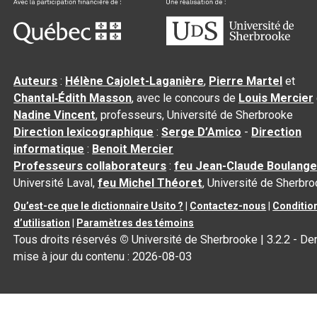
Auteurs
:
Hélène Cajolet-Laganière
,
Pierre Martel
et
Chantal‑Édith Masson
, avec le concours de
Louis Mercier
Nadine Vincent
, professeurs, Université de Sherbrooke
Direction lexicographique
:
Serge D’Amico
-
Direction
informatique
:
Benoit Mercier
Professeurs collaborateurs
:
feu Jean-Claude Boulange
Université Laval,
feu Michel Théoret
, Université de Sherbr
Qu’est-ce que le dictionnaire Usito ?
|
Contactez-nous
|
Conditio
d’utilisation
|
Paramètres des témoins
Tous droits réservés
©
Université de Sherbrooke |
3.2.2
- Der
mise à jour du contenu :
2026-08-03