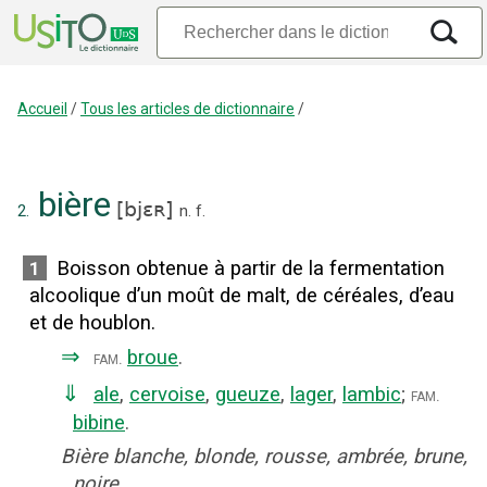
Accueil
/
Tous les articles de dictionnaire
/
bière
[
bjɛʀ
]
2.
n.
f.
Boisson obtenue à partir de la fermentation
1
alcoolique d’un moût de malt, de céréales, d’eau
et de houblon.
⇒
broue
.
fam.
⇓
ale
,
cervoise
,
gueuze
,
lager
,
lambic
;
fam.
bibine
.
Bière blanche, blonde, rousse, ambrée, brune,
noire.