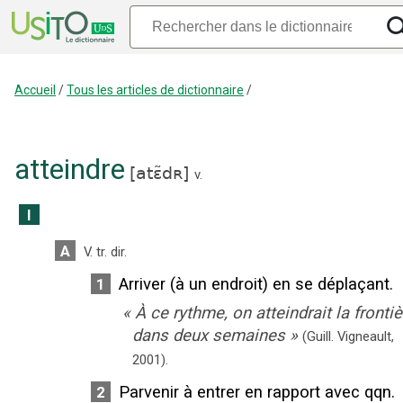
Accueil
/
Tous les articles de dictionnaire
/
atteindre
[
atɛ̃dʀ
]
v.
I
A
V. tr. dir.
Arriver (à un endroit) en se déplaçant.
1
«
À ce rythme, on atteindrait la frontiè
dans deux semaines
»
(Guill. Vigneault,
2001).
Parvenir à entrer en rapport avec qqn.
2