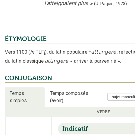
l'atteignaient plus
»
(U. Paquin,
1923).
ÉTYMOLOGIE
Vers 1100
(
in
TLF
);
du latin populaire
*attangere
;
réfecti
i
du latin classique
attingere
«
arriver à, parvenir à
».
CONJUGAISON
Temps
Temps composés
simples
(avoir)
VERBE
Indicatif