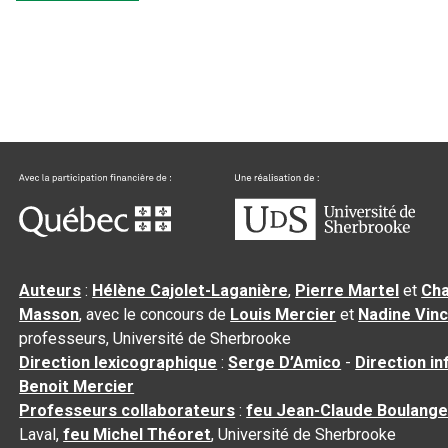
Auteurs
:
Hélène Cajolet-Laganière
,
Pierre Martel
et
Cha
Masson
, avec le concours de
Louis Mercier
et
Nadine Vin
professeurs, Université de Sherbrooke
Direction lexicographique
:
Serge D’Amico
-
Direction i
Benoit Mercier
Professeurs collaborateurs
:
feu Jean-Claude Boulange
Laval,
feu Michel Théoret
, Université de Sherbrooke