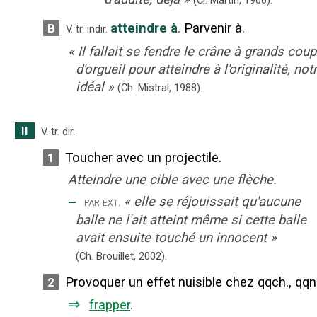
(Cl. Martin,
1966).
atteindre à
.
Parvenir à.
B
V. tr. indir.
«
Il fallait se fendre le crâne à grands cou
d'orgueil pour atteindre à l'originalité, not
idéal
»
(Ch. Mistral,
1988).
II
V. tr. dir.
Toucher avec un projectile.
1
Atteindre une cible avec une flèche.
‒
«
elle se réjouissait qu'aucune
par ext.
balle ne l'ait atteint même si cette balle
avait ensuite touché un innocent
»
(Ch. Brouillet,
2002).
Provoquer un effet nuisible chez qqch., qqn
2
⇒
frapper
.