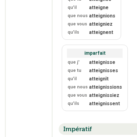
atteigne
qu'
il
atteignions
que nous
atteigniez
que vous
atteignent
qu'
ils
imparfait
atteignisse
que j'
atteignisses
que tu
atteignît
qu'
il
atteignissions
que nous
atteignissiez
que vous
atteignissent
qu'
ils
Impératif