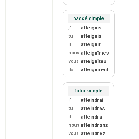
passé simple
atteignis
j'
atteignis
tu
atteignit
il
atteignîmes
nous
atteignîtes
vous
atteignirent
ils
futur simple
atteindrai
j'
atteindras
tu
atteindra
il
atteindrons
nous
atteindrez
vous