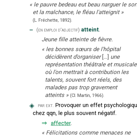
«
le pauvre bedeau eut beau narguer le sor
et la malchance, le fléau l'atteignit
»
(L. Fréchette,
1892).
‒
atteint
.
(en emploi d’adjectif)
Jeune fille atteinte de fièvre.
«
les bonnes sœurs de l'hôpital
décidèrent d'organiser
[...]
une
représentation théâtrale et musicale
où l'on mettrait à contribution les
talents, souvent fort réels, des
malades pas trop gravement
atteints
»
(Cl. Martin,
1966).
◈
Provoquer un effet psychologiq
par ext.
chez qqn, le plus souvent négatif.
⇒
affecter
.
«
Félicitations comme menaces ne