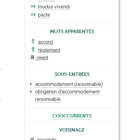
⇒
modus vivendi
⇒
pacte
Mots apparentés
⇑
accord
⇑
règlement
-ment
Sous-entrées
accommodement (raisonnable)
obligation d’accommodement
raisonnable
cooccurrents
Voisinage
accolade