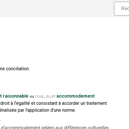
ne conciliation.
 raisonnable
,
accommodement
cour.
ellipt
ou
droit à l'égalité et consistant à accorder un traitement
énalisée par l'application d’une norme.
.
 d'accommodement reliées aux différences culturelles.