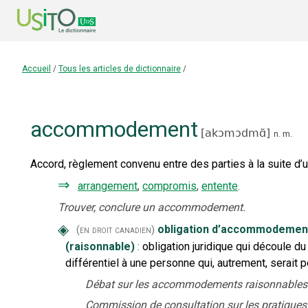
Accueil
/
Tous les articles de dictionnaire
/
accommodement
[
akɔmɔdmɑ̃
]
n.
m.
Accord, règlement convenu entre des parties à la suite d’u
⇒
arrangement
,
compromis
,
entente
.
Trouver, conclure un accommodement.
◈
obligation d’accommodement
(en droit canadien)
(raisonnable)
:
obligation juridique qui découle du 
différentiel à une personne qui, autrement, serait p
Débat sur les accommodements raisonnables
Commission de consultation sur les pratiques