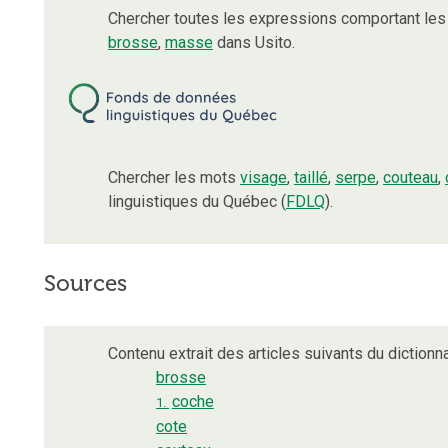
Chercher toutes les expressions comportant le
brosse
,
masse
dans Usito.
Chercher les mots
visage
,
taillé
,
serpe
,
couteau
,
linguistiques du Québec (
FDLQ
).
Sources
Contenu extrait des articles suivants du dictionna
brosse
coche
1.
cote