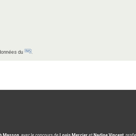
s données du
.
th Masson
, avec le concours de
Louis Mercier
et
Nadine Vincent
, prof