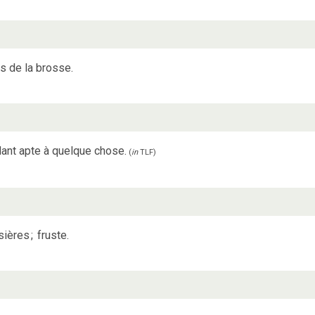
ls de la brosse.
ant apte à quelque chose.
(
in
TLF
)
sières
;
fruste.