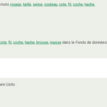
s mots
visage
,
taillé
,
serpe
,
couteau
,
cote
,
fil
,
coche
,
hache
,
cote
,
fil
,
coche
,
hache
,
brosse
,
masse
dans le Fonds de données
ire Usito :