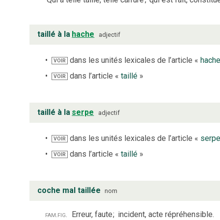
taillé à la
hache
adjectif
dans les unités lexicales de l’article «
hach
VOIR
dans l’article «
taillé
»
VOIR
taillé à la
serpe
adjectif
dans les unités lexicales de l’article «
serp
VOIR
dans l’article «
taillé
»
VOIR
coche mal taillée
nom
fam.
fig.
Erreur, faute
;
incident, acte répréhensible.