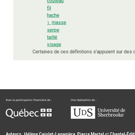
couteau
fil
hache
masse
1.
serpe
taillé
visage
Certaines de ces définitions s’appuient sur de
Auteurs
:
Hélène Cajolet-Laganière
,
Pierre Martel
et
Chantal‑Édi