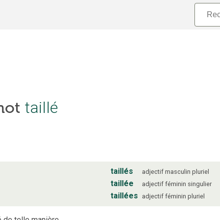
taillé
 mot
taillés
adjectif
masculin
pluriel
taillée
adjectif
féminin
singulier
taillées
adjectif
féminin
pluriel
é de telle manière.