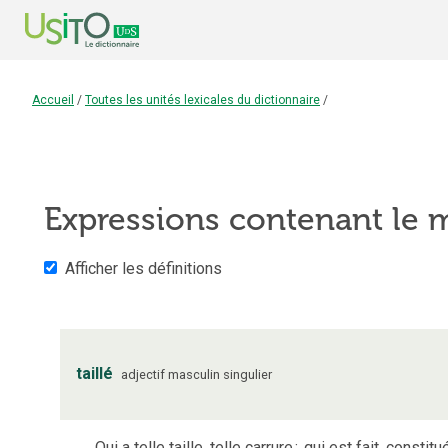
Accueil
/
Toutes les unités lexicales du dictionnaire
/
Expressions contenant le
Afficher les définitions
taillé
adjectif
masculin
singulier
Qui a telle taille, telle carrure
;
qui est fait, constitu