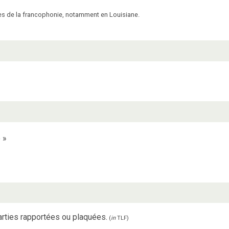
es de la francophonie, notamment en Louisiane.
e
»
parties rapportées ou plaquées.
(
in
TLF
)