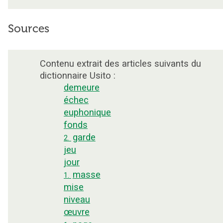
Sources
Contenu extrait des articles suivants du
dictionnaire Usito :
demeure
échec
euphonique
fonds
garde
2.
jeu
jour
masse
1.
mise
niveau
œuvre