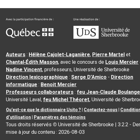
Auteurs
:
Hélène Cajolet-Laganière
,
Pierre Martel
et
Chantal‑Édith Masson
, avec le concours de
Louis Mercier
Nadine Vincent
, professeurs, Université de Sherbrooke
Direction lexicographique
:
Serge D’Amico
-
Direction
informatique
:
Benoit Mercier
Professeurs collaborateurs
:
feu Jean-Claude Boulange
Université Laval,
feu Michel Théoret
, Université de Sherbr
Qu’est-ce que le dictionnaire Usito ?
|
Contactez-nous
|
Conditio
d’utilisation
|
Paramètres des témoins
Tous droits réservés
©
Université de Sherbrooke |
3.2.2
- Der
mise à jour du contenu :
2026-08-03