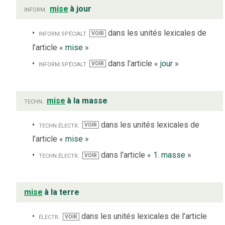
inform.
mise
à jour
inform.
spécialt
dans les unités lexicales de
VOIR
l’article «
mise
»
inform.
spécialt
dans l’article «
jour
»
VOIR
techn.
mise
à la masse
techn.
électr.
dans les unités lexicales de
VOIR
l’article «
mise
»
techn.
électr.
dans l’article «
1. masse
»
VOIR
mise
à la terre
électr.
dans les unités lexicales de l’article
VOIR