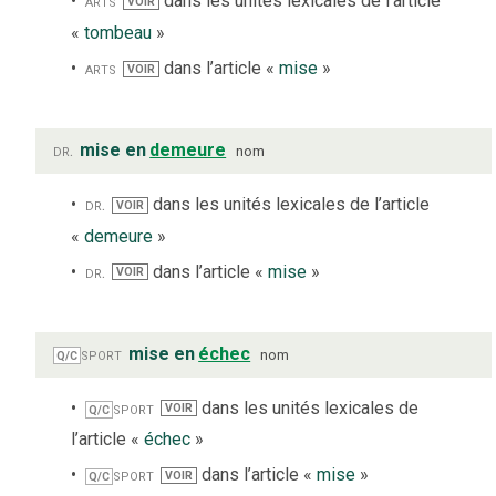
arts
dans les unités lexicales de l’article
VOIR
«
tombeau
»
arts
dans l’article «
mise
»
VOIR
dr.
mise en
demeure
nom
dr.
dans les unités lexicales de l’article
VOIR
«
demeure
»
dr.
dans l’article «
mise
»
VOIR
sport
mise en
échec
nom
Q/C
sport
dans les unités lexicales de
VOIR
Q/C
l’article «
échec
»
sport
dans l’article «
mise
»
VOIR
Q/C