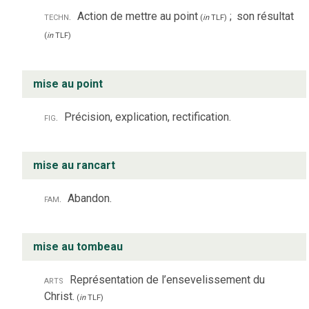
techn.
Action de mettre au point
;
son résultat
(
in
TLF
)
(
in
TLF
)
mise au point
fig.
Précision, explication, rectification.
mise au rancart
fam.
Abandon.
mise au tombeau
arts
Représentation de l’ensevelissement du
Christ.
(
in
TLF
)