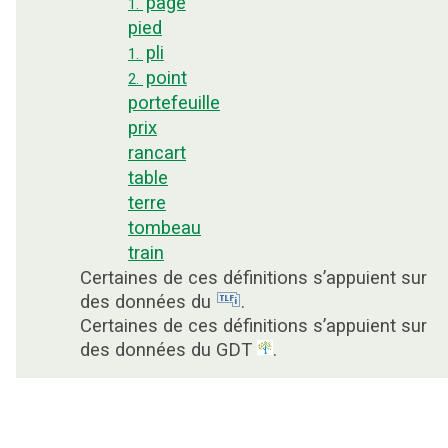
page
1.
pied
pli
1.
point
2.
portefeuille
prix
rancart
table
terre
tombeau
train
Certaines de ces définitions s’appuient sur
des données du
.
Certaines de ces définitions s’appuient sur
des données du GDT
.