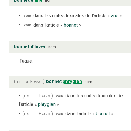
bonnet d'
âne
nom
dans les unités lexicales de l’article «
âne
»
VOIR
dans l’article «
bonnet
»
VOIR
bonnet d’hiver
nom
Tuque.
(hist. de France)
bonnet
phrygien
nom
(hist. de France)
dans les unités lexicales de
VOIR
l’article «
phrygien
»
(hist. de France)
dans l’article «
bonnet
»
VOIR