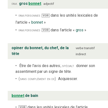
fam.
gros
bonnet
adjectif
fam.
personnes
dans les unités lexicales de
VOIR
l’article «
bonnet
»
fam.
personnes
dans l’article «
gros
»
VOIR
opiner du bonnet, du chef, de la
verbe
transitif
tête
indirect
Être de l’avis des autres
;
spécialt
donner son
assentiment par un signe de tête.
(sans complément en de)
Acquiescer.
bonnet
de bain
dans les unités lexicales de l’article
VOIR