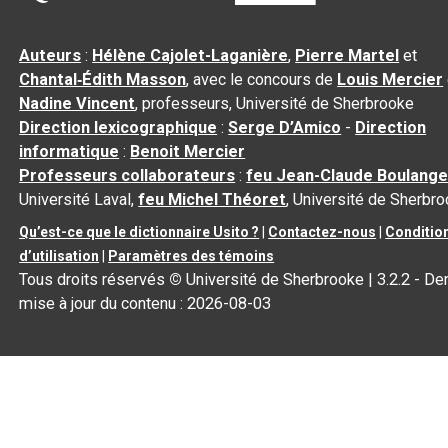
Auteurs
:
Hélène Cajolet-Laganière
,
Pierre Martel
et
Chantal‑Édith Masson
, avec le concours de
Louis Mercier
Nadine Vincent
, professeurs, Université de Sherbrooke
Direction lexicographique
:
Serge D’Amico
-
Direction
informatique
:
Benoit Mercier
Professeurs collaborateurs
:
feu Jean-Claude Boulange
Université Laval,
feu Michel Théoret
, Université de Sherbr
Qu’est-ce que le dictionnaire Usito ?
|
Contactez-nous
|
Conditio
d’utilisation
|
Paramètres des témoins
Tous droits réservés
©
Université de Sherbrooke |
3.2.2
- Der
mise à jour du contenu :
2026-08-03