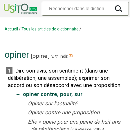
Accueil
/
Tous les articles de dictionnaire
/
opiner
[
ɔpine
]
v. tr. indir.
Dire son avis, son sentiment (dans une
1
délibération, une assemblée)
;
exprimer son
accord ou son désaccord avec une proposition.
‒
opiner contre, pour, sur
.
Opiner sur l'actualité.
Opiner contre une proposition.
Elle
«
opine pour une peine de huit ans
de pénitencier
»
(
La Presse
,
2006
).