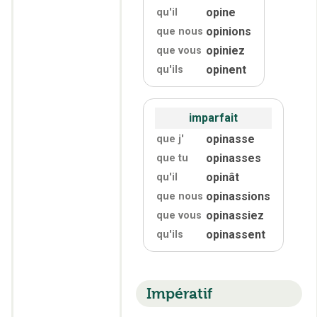
opine
qu'
il
opinions
que nous
opiniez
que vous
opinent
qu'
ils
imparfait
opinasse
que j'
opinasses
que tu
opinât
qu'
il
opinassions
que nous
opinassiez
que vous
opinassent
qu'
ils
Impératif