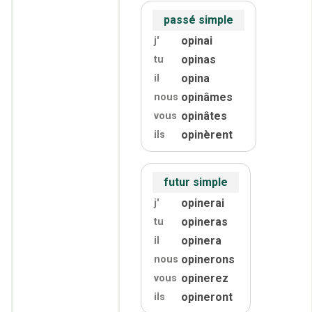
passé simple
opinai
j'
opinas
tu
opina
il
opinâmes
nous
opinâtes
vous
opinèrent
ils
futur simple
opinerai
j'
opineras
tu
opinera
il
opinerons
nous
opinerez
vous
opineront
ils