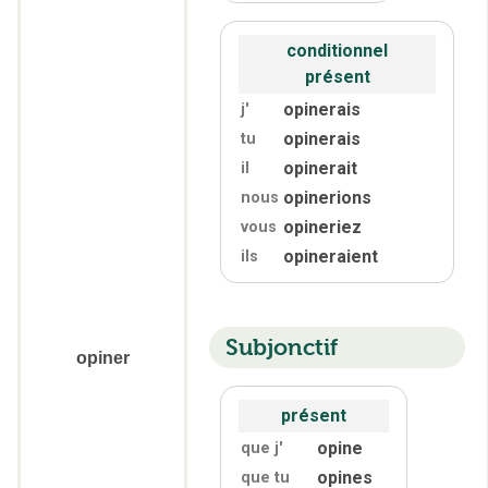
conditionnel
présent
opinerais
j'
opinerais
tu
opinerait
il
opinerions
nous
opineriez
vous
opineraient
ils
Subjonctif
opiner
présent
opine
que j'
opines
que tu