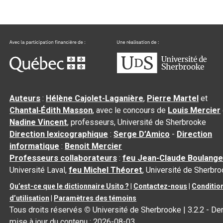
Auteurs
:
Hélène Cajolet-Laganière
,
Pierre Martel
et
Chantal‑Édith Masson
, avec le concours de
Louis Mercier
Nadine Vincent
, professeurs, Université de Sherbrooke
Direction lexicographique
:
Serge D’Amico
-
Direction
informatique
:
Benoit Mercier
Professeurs collaborateurs
:
feu Jean-Claude Boulange
Université Laval,
feu Michel Théoret
, Université de Sherbr
Qu’est-ce que le dictionnaire Usito ?
|
Contactez-nous
|
Conditio
d’utilisation
|
Paramètres des témoins
Tous droits réservés
©
Université de Sherbrooke |
3.2.2
- Der
mise à jour du contenu :
2026-08-03