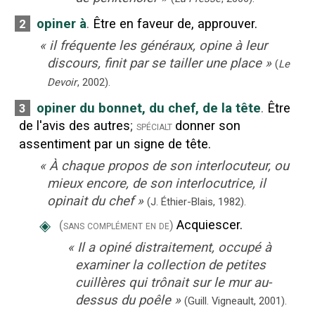
opiner à
.
Être en faveur de, approuver.
2
«
il fréquente les généraux, opine à leur
discours, finit par se tailler une place
»
(
Le
Devoir
,
2002
).
opiner du bonnet, du chef, de la tête
.
Être
3
de l'avis des autres
;
donner son
spécialt
assentiment par un signe de tête.
«
À chaque propos de son interlocuteur, ou
mieux encore, de son interlocutrice, il
opinait du chef
»
(J. Éthier-Blais,
1982).
◈
Acquiescer.
(sans complément en de)
«
Il a opiné distraitement, occupé à
examiner la collection de petites
cuillères qui trônait sur le mur au-
dessus du poêle
»
(Guill. Vigneault,
2001).